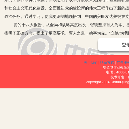
和社会主义现代化建设、全面推进党的建设新的伟大工程作出了新的
政治任务。通过学习，使我更深刻地领悟到：中国的兴旺发达关键在
党的十八大报告，从全局和战略高度出发，强调坚持育人为本、
指明了正确方向、提出了更高要求。育人之道，德字为先。“立德”为我
久不废，此之谓不朽。”立德、立功、立言，这三者是人生不朽的表现。
登
同遵循的理念。今天，在社会大变革的现实情境下，强调“立德树人”显
一、青少年学生思想的新特点
关于我们
|
联系方式
|
广告服
改革开放和社会经济的发展，对青少年的精神世界产生了极大的
增值电信业务经营许
电话：4008-3
有以下几个方面较为突出。
技术开发：
copyright 2004 ChinaQk
1.追求公平理念。面对事情或问题的时候，他们认为公平是前提
空洞的说教，甚至会产生负面效应，因此，对于我们这些教育者而言
2.有自己的主张，习惯于独立地进行比较和判断。改革开放以来
极性，更是大为增加，无论是对待前人的实践和结论，还是对老师的
识。他们习惯在事实面前接受“真理”，或在事实面前说清问题。因此
另一面要对其进行正确的引导。