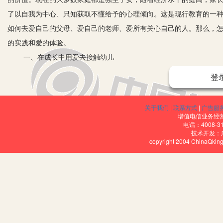
了以自我为中心、只知获取不懂给予的心理倾向。这是现行教育的一
如何去爱自己的父母、爱自己的老师、爱所有关心自己的人。那么，
的实践和爱的体验。
一、在成长中用爱去接触幼儿
孩子最先、最多接触的是父母，爱父母是孩子的天性，激发孩子对
登
妈，因为妈妈给我买好多东西。”“我喜欢爸爸，因为爸爸经常带我出去
看出他们对父母的爱是表面的、肤浅的。于是我给他们讲了一个宝宝
关于我们
|
联系方式
|
广告服
是对幼儿付出最多的人，因为一个星期有五天时间在幼儿园，和老师
增值电信业务经营许
电话：4008-3
馨。
技术开发：
copyright 2004 ChinaQk
记得开校初幼儿报名上第一节课的情景，一个个牵着抱着眼泪汪
对这样的情景，我在心中就暗暗发誓，一定要像他们的妈妈一样爱他
在刚开学的第一周，不断有家长打来电话询问孩子的情况：“杨丽菲
你让他写写字他就不哭了。”面对36个孩子，难道我们能满足每个幼
了，只好一个老师先安慰那些哭闹不止的幼儿，另一个老师组织其他幼
金果果幼儿园去上，因为那儿有许多好玩的玩具。”经过我班几位老师