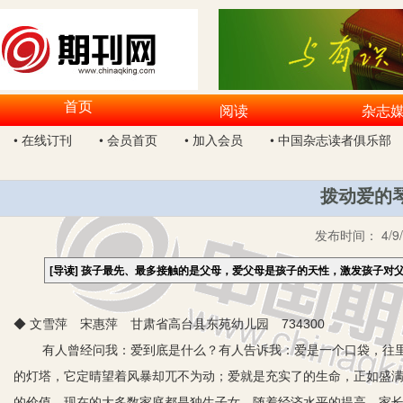
首页
阅读
杂志
• 在线订刊
• 会员首页
• 加入会员
• 中国杂志读者俱乐部
拨动爱的
发布时间：
4/9
[导读]
孩子最先、最多接触的是父母，爱父母是孩子的天性，激发孩子对
◆ 文雪萍 宋惠萍 甘肃省高台县东苑幼儿园 734300
有人曾经问我：爱到底是什么？有人告诉我：爱是一个口袋，往
的灯塔，它定晴望着风暴却兀不为动；爱就是充实了的生命，正如盛满
的价值。现在的大多数家庭都是独生子女，随着经济水平的提高，家