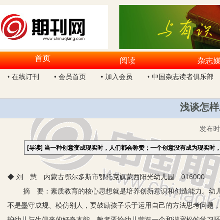
首页
阅读
杂志
• 在线订刊
• 会员首页
• 加入会员
• 中国杂志读者俱乐部
浅谈怎样
发布
[导读]
当一种创意变成现实时，人们都会称赞；一个创意没有成为现实时
◆ 刘 慧 内蒙古鄂尔多斯市鄂托克旗蒙西阳光幼儿园 016000
摘 要：素质教育的核心思想就是培养创新意识和创造能力。幼
不是墨守成规、模仿别人，要鼓励孩子乐于运用自己的方法思考问题
护幼儿与生俱来的好奇本能。教者要给幼儿营造一个和谐宽松的学习