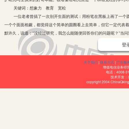
关键词：想象力 教育 宽松
一位老者曾搞了一次别开生面的测试：
用粉笔在黑板上画了一个
一个个面面相觑，都觉得这个简单的圆圈看上去简单，但它一定代表
默许久，说道：“没经过研究，我怎么能随便回答你们的问题呢？”当
初中学生时，一位尖子生举手回答：“是零。”一位差生喊道：“是英文
登
答：“句号”、“月亮”、“烧饼”、“乒乓球”、“老师生气时的眼睛”、
的？！”那么面临盛行创新教育的今天，对于我们这些幼教工作者来说
关于我们
|
联系方式
|
广告服
首先，应该给孩子留下幻想的空间。
增值电信业务经营许
电话：4008-3
想象力其实就是孩子开动脑筋的一种表现。当一种创意变成现实
技术开发：
copyright 2004 ChinaQk
象，往往是无中生有的，所以经常会让人感到幼稚、可笑。于是，在
在襁褓之中。因此，为保护和增强幼儿稚嫩的想象力，教师应树立正
个幼儿，让幼儿可以充分发表自己的意见、提各种不同的问题，即使
项活动；给幼儿提供充分表现的机会；幼儿因好奇做错了事或者因好
之萌芽。
美国大发明家爱迪生儿时曾因顽皮被学校开除，只能由其母亲在