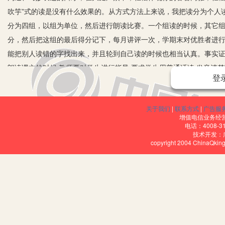
吹竽”式的读是没有什么效果的。从方式方法上来说，我把读分为个人
分为四组，以组为单位，然后进行朗读比赛。一个组读的时候，其它组
分，然后把这组的最后得分记下，每月讲评一次，学期末对优胜者进
能把别人读错的字找出来，并且轮到自己读的时候也相当认真。事实
朗读课文的时候,教师要对学生进行指导,要求学生用普通话读,发音清
登
不拖长音。在熟读的基础上,进一步要求学生有感情地读,就是读出不同
朗读中,牢固掌握字的读音,强化识记字形,从而有效地识字、识词。反
关于我们
|
联系方式
|
广告服
的朗读兴趣,培养他们自觉朗读的习惯。
增值电信业务经营许
朱自清先生提出的诵读方法是：“先由教师范读，后由学生跟着读
电话：4008-3
技术开发：
一、课前预习时要读，这里姑且称为“预读”，要求“声出口，笔在手
copyright 2004 ChinaQk
值得提及的是，诵读课文不是简单的开口就念，而要与认、辨、
字与释词统一在一种常规格式里；疏通课文中的有关句子，做到文章的
看法。高明的语文教师，都把“导读”当作语文教学中最重要的一环，让
云：“大疑则大悟，小疑则小悟，不疑则不悟。”可见发疑在预读中的重
二、课上要读，这就可采用朱自清先生的诵读方法，教师范读，
题。