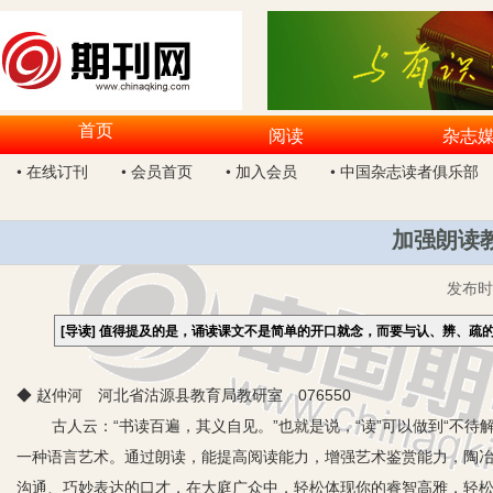
首页
阅读
杂志
• 在线订刊
• 会员首页
• 加入会员
• 中国杂志读者俱乐部
加强朗读
发布
[导读]
值得提及的是，诵读课文不是简单的开口就念，而要与认、辨、疏
◆ 赵仲河 河北省沽源县教育局教研室 076550
古人云：“书读百遍，其义自见。”也就是说，“读”可以做到“不
一种语言艺术。通过朗读，能提高阅读能力，增强艺术鉴赏能力，陶
沟通、巧妙表达的口才，在大庭广众中，轻松体现你的睿智高雅，轻松