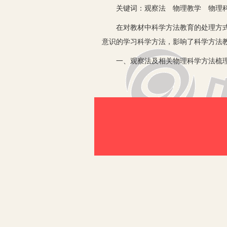
关键词：观察法 物理教学 物理
在对教材中科学方法教育的处理方式上
意识的学习科学方法，影响了科学方法
一、观察法及相关物理科学方法梳
1.观察方法的分类。
观察法是在研究者不对客观事物施加任
生在教师的指导下，重点关注与实验目
较或者选择特定的比较标准，与标准进
2.比较与分类。
比较是在分析研究对象之间的共同点和
定共同点和差异点。
比较方法还为进一步的抽象概括做准备
根据研究对象的共同点和差异点的基础