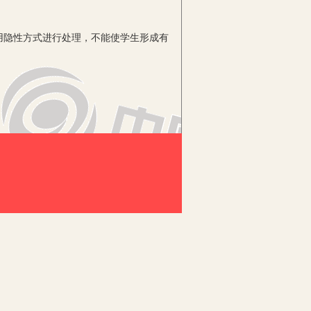
隐性方式进行处理，不能使学生形成有
究方法，包括：第一重点观察法是指学
对象现有状态与发生变化后的状态进行比
象的一般规律时。
和规律的过程中，都可以通过比较来确
方法。分类法亦称归类法，是在分析了