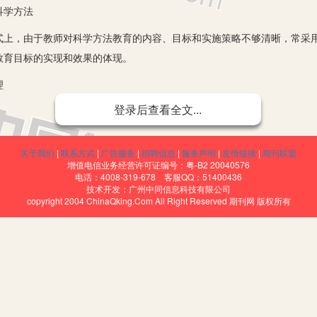
科学方法
，由于教师对科学方法教育的内容、目标和实施策略不够清晰，常采用
教育目标的实现和效果的体现。
理
登录后查看全文...
何影响的条件下，考察、感知研究对象并且能够获取科学事实的一种研
关于我们
|
联系方式
|
广告服务
|
招聘信息
|
服务声明
|
友情链接
|
期刊联盟
的有关的事物和现象。第二对比观察法是在认识事物的过程中，通过研究
增值电信业务经营许可证编号：粤-B2 20040576
行对比。第三归纳观察法主要用于研究对象的影响变化因素较多或总结现
电话：4008-319-678 客服QQ：51400436
技术开发：广州中同信息科技有限公司
copyright 2004 ChinaQking.Com All Right Reserved 期刊网 版权所有
差异点的目的下，所采取的研究方法和思维过程。在研究任何物理现象
工作，是理论研究的重要方法之一，也是系统地科学地认识自然的重要
上，将研究对象分为不同种类的逻辑方法。