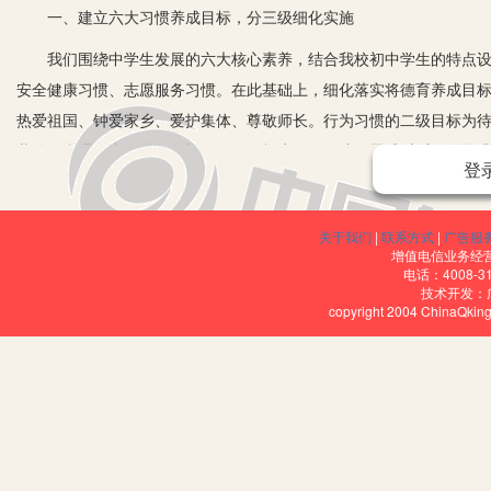
一、建立六大习惯养成目标，分三级细化实施
我们围绕中学生发展的六大核心素养，结合我校初中学生的特点设计
安全健康习惯、志愿服务习惯。在此基础上，细化落实将德育养成目
热爱祖国、钟爱家乡、爱护集体、尊敬师长。行为习惯的二级目标为
劳动、合理作息。学习习惯的二级目标为预习得法、思维对话、强化
登
求助。志愿服务习惯的二级目标为志愿认知、志愿体验、志愿能力。
针对每一项二级目标，我们都制定了具体的、可操作性强的三级目标
关于我们
|
联系方式
|
广告服
化到每学期和各个月份保证活动任务均衡，分年级结合学生特点进行
增值电信业务经营许
电话：4008-3
技术开发：
二、结合年龄特征，分层梯度培养德育习惯
copyright 2004 ChinaQk
烟台是“五四制”，初中是四年学制。初中阶段，学生的成长分化是
为了更好地结合学生成长的阶段性开展教育，针对习惯养成制定相应
教育目标的基础上进一步细化，设计制作了《学生成长发展评价手册》，
个版本设计。
例如，行为习惯养成分为待人有德、行为有德、爱护公物、保护环境