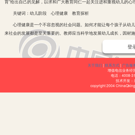
育”给出自己的见解，以求和广大教育同仁一起关注进和重视幼儿的心
关键词：幼儿阶段 心理健康 教育探析
心理健康是一个不容忽视的社会问题。如何才能让每个孩子从幼儿时
来社会的发展都是至关重要的。教师应当科学地发展幼儿成长，因材
一、一则新闻引起的思考
登
1.新闻再现。2020年05月04日 山东5岁兵乓小将小依依从20
依依却天赋极高，长相可爱的她，打起球来又快又准，非常犀利。
关于我们
|
联系方式
|
广告服
增值电信业务经营许
2.新闻追踪。处于职业的敏感性和对小孩子的喜爱，上面的这则关于
电话：4008-3
技术开发：
未来的命运如何我们暂不评价，就目前情况而言，小依依是快乐的，
copyright 2004 ChinaQk
3.成功的背后。当网络上、社会上几乎所有的人都在祝贺小依依的
这一幕在视频里不到1秒，也是瞬间被庆祝小依依的喧嚣声所淹没。在
胜。获胜的瞬间，虽然只看到王悦瑶的背影。但是作为一名幼儿阶段