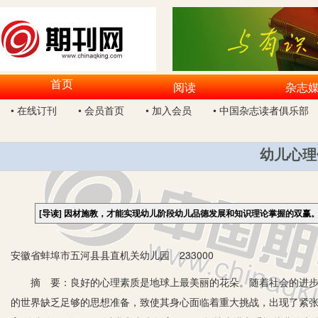
首页
阅读
杂志
• 在线订刊
• 会员首页
• 加入会员
• 中国杂志读者俱乐部
幼儿心理
[导读]
因材施教，才能实现幼儿阶段幼儿品德发展和知识理论掌握的双赢
安徽省蚌埠市五河县县直机关幼儿园 233000
摘 要：良好的心理素质是地球上最美丽的花朵。随着社会的进步、
的世界缺乏足够的思想准备，致使其身心面临着重大挑战，出现了紧张