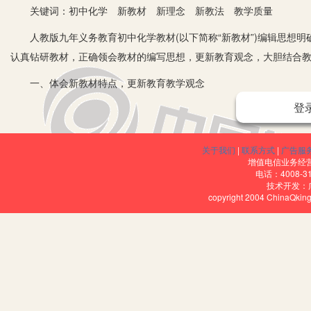
关键词：初中化学 新教材 新理念 新教法 教学质量
人教版九年义务教育初中化学教材(以下简称“新教材”)编辑思想明
认真钻研教材，正确领会教材的编写思想，更新教育观念，大胆结合
一、体会新教材特点，更新教育教学观念
登
初中化学新教材以新课程标准的精神和要求为基础，吸收了国内外
1.拓宽了知识面，降低了难度，精简了许多次要的概念，缩小了计
关于我们
|
联系方式
|
广告服
用。它有利于培养学生运用化学基本概念和基本理论解决生活和生产
增值电信业务经营许
电话：4008-3
2.教育内容编排科学合理，重视学生认知规律和教材知识结构间的
技术开发：
copyright 2004 ChinaQk
3.教材各章篇幅较短，重点易于突出，易总结复习，有利于发展学
4.重视学生的智力开发和能力的培养，重视对学生进行思想教育和
5.教材语言生动有趣、通俗易懂、图文并茂，易于培养学生的阅读
6.重视实验教学，趣味性强。它有利于激发学生的学习兴趣，有利
能力。