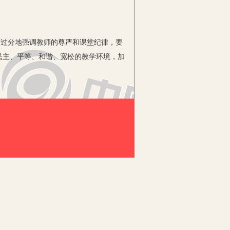
过分地强调教师的尊严和课堂纪律，要
民主、平等、和谐、宽松的教学环境，加
的核运转时该核外不是出现了无电子的
隔着玻璃磁铁能让铁粉跳舞吗？”这一切
和纯粹的求知欲为动力，就不可能产生
识具体化、深奥的知识浅显化、繁杂的
，同时也能更准确地、更牢固地让学生获
正确后要给予充分的肯定，诸如“张三