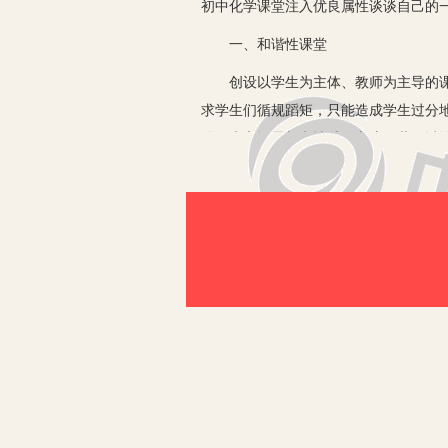
初中化学课堂注入优良属性谈谈自己的
一、和谐性课堂
创设以学生为主体、教师为主导的课堂
求学生们循规蹈矩，只能造成学生过分
强师生之间思想和情感的交流，共同讨
在学习核外电子排布初步知识时，共用
状况吗？”当讲混合物各组成成分保持原
求知的欲望正是激发学习兴趣的起点，
那些对社会和人类具有巨大价值的发明创
老师与学生得以和谐相处，师生共融地
知识条理化、枯燥的知识生动化，能有
取知识。
课堂上肯定性的话语不能少。学生学习
口诀、李四方法、王五定义”等等。只