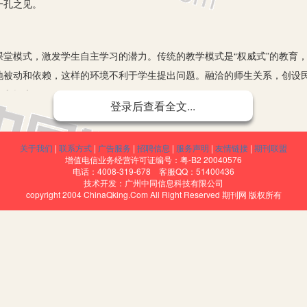
一孔之见。
模式，激发学生自主学习的潜力。传统的教学模式是“权威式”的教育，
地被动和依赖，这样的环境不利于学生提出问题。融洽的师生关系，创设
论和探索。
登录后查看全文...
电子对分别绕核运转而达到稳定结构时，就有学生提出“当电子对绕别
有性质不变，利用磁铁将铁与硫磺粉可以分开时，好奇心强的孩子们提出“
关于我们
|
联系方式
|
广告服务
|
招聘信息
|
服务声明
|
友情链接
|
期刊联盟
是诱发学生创新思维的载体。哈佛大学校长陆登庭所说：“如果没有好奇心
增值电信业务经营许可证编号：粤-B2 20040576
电话：4008-319-678 客服QQ：51400436
造。”千万不要用“不可能”或“超纲了”等话语把学生创新的火花揿灭。
技术开发：广州中同信息科技有限公司
copyright 2004 ChinaQking.Com All Right Reserved 期刊网 版权所有
进行探索的纽带是语言。准确、形象、生动、幽默的语言能把抽象的知
效地增强学生学习的自信心，培养学生学习的兴趣，刺激学生学习的激情
与教师教学双边关系配合得怎样，课堂提问是不可少的环节。学生回答
言片语地给予学生充分的肯定，能激发学生勤奋地投入到以后的学习中。