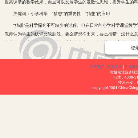
提高课堂的教学效果，而且可以发展学生的发散性思维，提升学生的
关键词：小学科学 “猜想”的重要性 “猜想”的应用
“猜想”是科学探究不可缺少的过程。但在日常的小学科学课堂教学过
教师认为学生的认识比较肤浅，要么猜想不出来，要么胡猜，没什么
学生记住多少科学知识，而是要培养小学生的科学精神，提高他们的探
登
教学过程中的重要性在哪里，乃至如何引导学生大胆而合理的猜想呢
一、充分认识到“猜想”对于科学探究的重要性
关于我们
|
联系方式
|
广告服
增值电信业务经营许
著名科学家牛顿曾说过，“没有大胆的猜想,就做不出伟大的发现。
电话：4008-3
技术开发：
在着错综复杂的内在联系，这就需要大胆想象，然后通过深入的验证
copyright 2004 ChinaQk
科学猜想是科学探究的前提，没有科学猜想的提出，科学探究就成为
多伟大的发明和发现。富兰克林对雷电性质的猜想得到证实；法拉第对
洞的科学猜想，经过科学家的不间断努力探究，终于在2019年证实
发展水平的一项重要标志。费马猜想产生了代数数论；哥德巴赫猜想
因而，猜想不仅是科学探究的必要环节，也是一种重要的科学研究