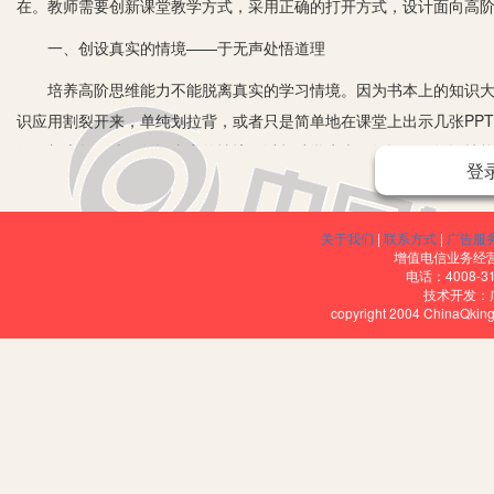
在。教师需要创新课堂教学方式，采用正确的打开方式，设计面向高
一、创设真实的情境——于无声处悟道理
培养高阶思维能力不能脱离真实的学习情境。因为书本上的知识大多
识应用割裂开来，单纯划拉背，或者只是简单地在课堂上出示几张PP
得更加索然无味。创设真实的情境可以帮助学生表征知识了解知识技
登
知识和技能。
面向高阶思维发展的教学对教师提出了新的挑战，因为让学习者独自
关于我们
|
联系方式
|
广告服
给予学生动力和积极性，创造真实性的场景将有助于达到这一要求。例
增值电信业务经营许
电话：4008-3
初中生也不例外，但是初中生处于是非观念的形成时期，农村学校的
技术开发：
copyright 2004 ChinaQk
非观念更加淡薄。此时，教师也不应该将道理与法则强加给学生，而
课的时候，教师可以先出示视频资料“2018年1月G1747次列车旅
让学生理解：该女子有乘车的自由和权力，但不能阻拦高铁出发，使
高自律能力。
这个推理的过程既是能力生成的过程，也是理念生成的过程。很多
险，全车的人都在等，而且影响了真个铁路系统的调度。可见，有了