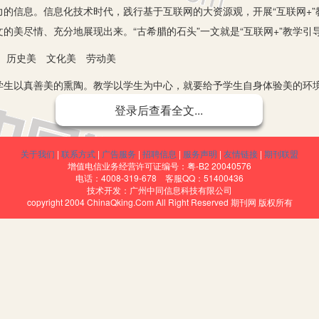
的信息。信息化技术时代，践行基于互联网的大资源观，开展“互联网+
的美尽情、充分地展现出来。“古希腊的石头”一文就是“互联网+”教学引
 历史美 文化美 劳动美
以真善美的熏陶。教学以学生为中心，就要给予学生自身体验美的环境
像、场景，才能把语文的美尽情地、充分地、饱满地阅读、绽放出来。
登录后查看全文...
觉感官。师生可以践行基于互联网的大资源观，开展“互联网+”语文教
营造主题氛围，学生可以在良好的课堂氛围中感受、读出文学艺术的魅力
关于我们
|
联系方式
|
广告服务
|
招聘信息
|
服务声明
|
友情链接
|
期刊联盟
增值电信业务经营许可证编号：粤-B2 20040576
”的美
电话：4008-319-678 客服QQ：51400436
技术开发：广州中同信息科技有限公司
copyright 2004 ChinaQking.Com All Right Reserved 期刊网 版权所有
先生在“古希腊的石头”一文中提出历史美和文化美。如何引导学生发现
物的美，只能在想象中感悟、意会；其次，要借助互联网，开展多媒体网
刻画的古希腊的石头通过信息技术手段、利用多媒体展现在课堂上，学生
资源库，多媒体是语文教学的便捷平台。信息化时代，“互联网+”教学
希腊的石头”中，冯骥才先生在参观一段石雕的残臂之后，赞叹“一种美出现