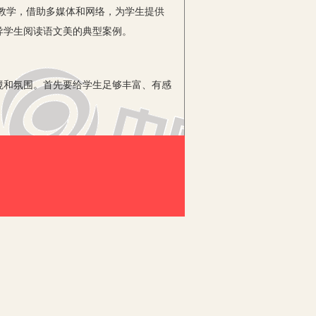
”教学，借助多媒体和网络，为学生提供
导学生阅读语文美的典型案例。
和氛围。首先要给学生足够丰富、有感
学，利用网络多媒体在视听方面独特优
，事半功倍。
、鉴赏这两种美？首先要领悟文本表达
络教学，否则很难实现，因为发现鉴赏美
若身临其境，在视觉冲击、心灵触动中便
是顺应时代的选择。语文与网络、多媒
了”，这种美“便是古物的历史美”。如何