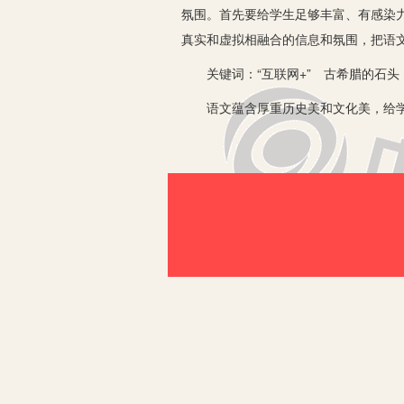
氛围。首先要给学生足够丰富、有感染力
真实和虚拟相融合的信息和氛围，把语文
关键词：“互联网+” 古希腊的石头
语文蕴含厚重历史美和文化美，给学生
染力的信息。除文字以外，综合利用影
而欣赏美，需要调动学生视觉感官和听
势，在课堂中有意识地加入视听材料，
一、“互联网+”，阅读“古希腊的石头
语文课教出美，才能熏陶学生。冯骥才
的意境，因为历史美、文化美是不可方
离不开直观感知。教师可将冯骥才先生
会自觉地“观其形、会其意、悟其韵”。
网络给语文教学提供了丰富多彩的信息
体的结合给教学带来了崭新的体验。“古