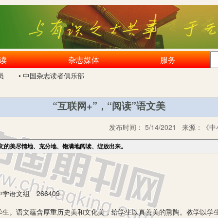
读
杂志媒体
服务
员
• 中国杂志读者俱乐部
“互联网+”，“阅读”语文美
发布时间：
5/14/2021
来源：
《中
文的美尽情地、充分地、饱满地阅读、绽放出来。
文组 266409
。语文蕴含厚重历史美和文化美，给学生以真善美的熏陶。教学以学生