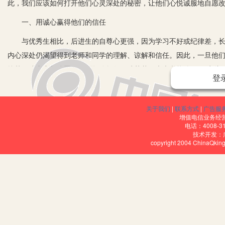
此，我们应该如何打开他们心灵深处的秘密，让他们心悦诚服地自愿
一、用诚心赢得他们的信任
与优秀生相比，后进生的自尊心更强，因为学习不好或纪律差，长期
内心深处仍渴望得到老师和同学的理解、谅解和信任。因此，一旦他
挖苦，或者变相体罚，否则即使教师口吐莲花，也未必能使“顽石点头”
登
如我班有一名学生叫肖某，在同学们的眼中是个“坏人”。大家不愿
他的父亲在他小时候因为偷东西被抓进了监狱，因此他在同学们的嘲
关于我们
|
联系方式
|
广告服
东溜西逛，是老师眼中的“刺头青”。症结找到后，我就抓住时机，给
增值电信业务经营许
电话：4008-3
爱好体育活动、爱看课外书籍、对某些事敢于直抒己见的优点，引导
技术开发：
copyright 2004 ChinaQk
负责纪律工作。我时常把一些与他的身世相同或类似的成功名人的事
他“开小灶”。我帮他制定了补习计划，他一有进步我就及时表扬。真是
努力，而且对班级纪律工作也尽心尽力。昔日的双差生成了优秀班干
那颗冷却了的心，去启迪他的灵魂，使他重新燃起上进的火花。
二、用耐心期待他们转化
雅斯贝尔斯早就指出：“教育过程首先是一个精神成长过程，然后才