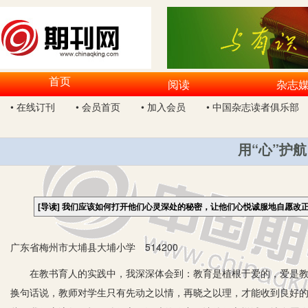
首页
阅读
杂志
• 在线订刊
• 会员首页
• 加入会员
• 中国杂志读者俱乐部
用“心”护
[导读]
我们应该如何打开他们心灵深处的秘密，让他们心悦诚服地自愿改
广东省梅州市大埔县大埔小学 514200
在教书育人的实践中，我深深体会到：教育是植根于爱的，爱是教育
换句话说，教师对学生只有先动之以情，再晓之以理，才能收到良好