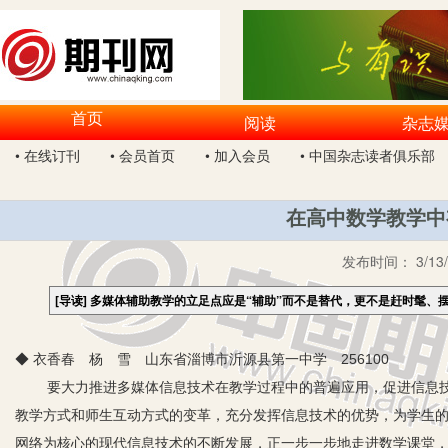
首页
阅读
杂志
• 在线订刊
• 会员首页
• 加入会员
• 中国杂志读者俱乐部
在高中数学教学中
发布时间：
3/13
[导读]
多媒体辅助教学的立足点应是“辅助”而不是替代，更不是赶时髦、
◆ 衣香春 杨 雪 山东省淄博市沂源县第一中学 256100
要大力推进多媒体信息技术在教学过程中的普遍应用，促进信息
教学方式和师生互动方式的变革，充分发挥信息技术的优势，为学生
网络为核心的现代信息技术的不断发展，正一步一步地走进数学课堂