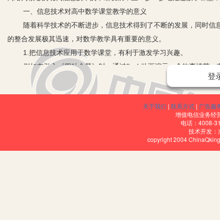
一、信息技术对高中数学课堂教学的意义
随着科学技术的不断进步，信息技术得到了不断的发展，同时信
的整合发展极其迅速，对数学教学具有重要的意义。
1.把信息技术应用于数学课堂，有利于激发学习兴趣。
例如在引入《四种命题》时，通过flash动画演示一个故事情
登
没来齐，便说：“该来的没来。”过一会儿，有一个朋友走了，主人又说
说：“我又没说他。”结果三个全走了。提问：主人的朋友为什么会走
关于我们
|
联系方式
|
广告服
2.把信息技术应用于数学课堂，有利于再现知识发现过程，提高
增值电信业务经营许
在数学教学中，运用计算机辅助教学，正可以为学生创设丰富多
电话：4008-3
技术开发：
知欲，充分调动学生的学习积极性，使学生由被动接受知识转为主动
copyright 2004 ChinaQk
3.把信息技术应用于数学课堂，有利于突破教学的重难点。
例如：在讲函数y=Asin(ωx+φ)的图象时，传统教学只能将
以线段b、T的长度和A点到x轴的距离为参数作图，当拖动两条线段的
其振幅，这样在教学时既快速灵活，又不失一般性。
4.把信息技术应用于数学课堂，有利于减轻教师的教学工作量。
教师在备课的过程中，需要查阅大量的相关资料，庞大的书库也