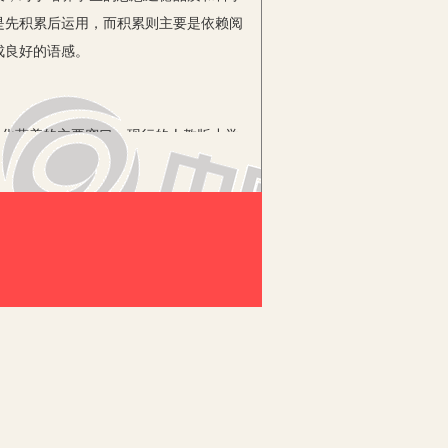
是先积累后运用，而积累则主要是依赖阅
成良好的语感。
文化营养的主要窗口。现行的人教版小学
品味；教材中还有一些极具时代特点和现
；凭借它可以向学生传授语文知识，进行
性思维。总之，上好课堂阅读教学是提高
语文素养还要更多地依靠大量的课外阅
读各种类型、各种体裁、各种风格的作
业生的课外阅读总量应不少于100万
一方面，课堂上所学到的技能可以在课外
经验，异口同声说是得益于课外看