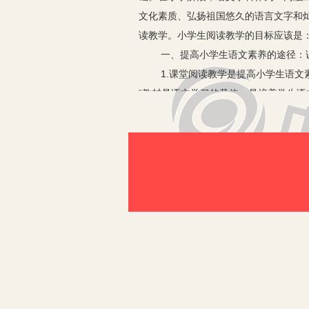
文化素质、弘扬祖国悠久的语言文字和
读教学。小学生阅读教学的目标应该是
一、提高小学生语文素养的途径：
1.课堂阅读教学是提高小学生语文
“教材是语文学习的载体，是培养学生
语文教材中的课例有许多是大师级的名
代意识的作品，这些作品则能让学生接
知识的积累；凭借它可以去训练学生的
学生语文素养的关键所在。
2.辅导学生进行课外阅读是提高小
随着素质教育和课程改革的深入开
读。新颁布的《语文课程标准》中就对
品。“提倡少做题，多读书，好读书，读
字。课外阅读是课堂阅读的延伸和拓展
阅读中加以运用，作为知识运用和技能
书。”显而易见，课外阅读对提高学生的