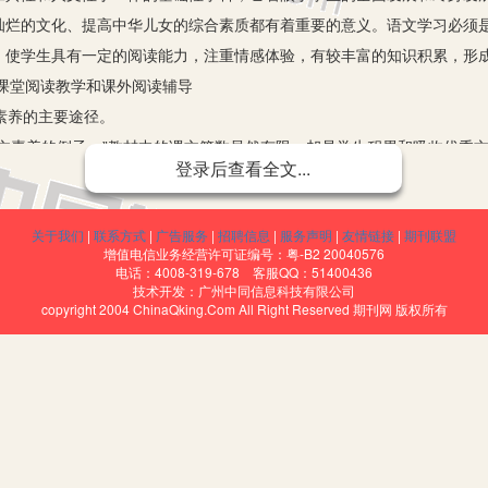
灿烂的文化、提高中华儿女的综合素质都有着重要的意义。语文学习必须
：使学生具有一定的阅读能力，注重情感体验，有较丰富的知识积累，形
课堂阅读教学和课外阅读辅导
素养的主要途径。
语文素养的例子。”教材中的课文篇数虽然有限，却是学生积累和吸收优秀
登录后查看全文...
篇佳作，文质兼美，属于经典作品，有一定的蕴涵和深度，经得起吟咏和
受现代文明的熏陶。在阅读教学中，我们凭借它可以对学生渗透思想教育
关于我们
|
联系方式
|
广告服务
|
招聘信息
|
服务声明
|
友情链接
|
期刊联盟
阅读技能；凭借它可以培养学生良好的语感；凭借它可以训练学生的创造
增值电信业务经营许可证编号：粤-B2 20040576
电话：4008-319-678 客服QQ：51400436
技术开发：广州中同信息科技有限公司
学生语文素养的重要保证。
copyright 2004 ChinaQking.Com All Right Reserved 期刊网 版权所有
展，单靠课堂上的阅读教学是远远不够的，阅读应有量的保证，提高学生
学生课外阅读的面和量都做出了要求，要求学生广泛地涉猎书籍报刊，阅
好书，读整本书。”随着网络的普及，还要鼓励学生上网浏览。一个小学毕
。一方面，课堂上所学的新知识往往需要课外阅读的配合来加深理解；另
和检验。叶圣陶先生曾经说过：“少数语文水平较好的学生，你要问他们的
语文素养有着极大的作用。