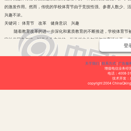
的激发作用。然而，传统的学校体育节由于竞技性强、参赛人数少、
兴趣不浓。
关键词： 体育节 改革 健身意识 兴趣
随着教育改革的进一步深化和素质教育的不断推进，学校体育节
家长共同参与的，以学生为主体的，融学科文化知识与体育活动于一
登
向。学校体育节以节日系列活动的形式来开展，其浓厚的节日氛围，
情，同时增强了学生参与体育锻炼的意识，提高了身体素质，为养成
关于我们
|
联系方式
|
广告服
一、尊重学生的主观需求，从学生的实际出发
增值电信业务经营许
新课程标准要求我们要“切实从学生的实际出发，以学生的发展需
电话：4008-3
技术开发：
学生需要的体育，学生的体育学习和锻炼就缺乏内驱力，学生就不太可
copyright 2004 ChinaQk
师说了算，学生只是响应。我们只是强迫学生被动接受，没有探讨学
最近三年，体育节举办前，我们都先发问卷调查表，收集学生的设想
求、任务等等。最后，体育节举办成有利于学生健康发展、符合学生
与，真正实现了全民参与、全体发展的目标。
二、全民参与，各司其职，各尽其能
体育节应该是全员参与的盛事，才可贯彻“落实素质教育，全面发