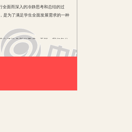
行全面而深入的冷静思考和总结的过
动，是为了满足学生全面发展需求的一种
提出了许多新的要求。无疑，我们每位
学习，学习先进的教育教学理论，在认真
入教师的内心，进入课堂。
动探索的数学学习环境，把学生获得知
生之间、学生之间交往互动、共同发展的
教材，分工撰写教案，以组讨论定稿，每
从研、讲、听、评中推敲完善出精彩的案
种分工协作的备课方式，既照顾到了各班
忆犹新，回顾、反思，写下自己执教时的
，对今后改进课堂教学和提高教师的教学
反思为以后的教学积累了许多有益的经验