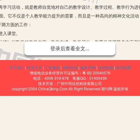
再学习活动，就是教师自觉地对自己的教学设计、教学过程、教学行为进
个方面。它不仅是个人教学能力提升的需要，而且是一种高尚的精神文化活
下两方面的工作：
进入课堂。
标准》对数学的教学内容、教学方式、教学评估、教育价值观等多方面都
登录后查看全文...
我们必须重新思考的问题。我们要积极参与新课程标准及新教材的培训和
标准的基本理念、全新的框架、设计思路、明晰的课程目标、内容标准进
关于我们
|
联系方式
|
广告服务
|
招聘信息
|
服务声明
|
友情链接
|
期刊联盟
间交往互动，共同发展。
增值电信业务经营许可证编号：粤-B2 20040576
实践者，为保证新课程标准的落实，我们要把课堂教学作为有利于学生主
电话：4008-319-678 客服QQ：51400436
技术开发：广州中同信息科技有限公司
方面都能够充分发展作为教学改革的基本指导思想，把数学教学看成是师
copyright 2004 ChinaQking.Com All Right Reserved 期刊网 版权所有
，紧扣新课程标准和我校“自主——创新”的教学模式，在有限的时间吃透
自评；积极利用各种教学资源，创造性地使用教材公开轮讲，反复听评，
功的展示，收到了良好的效果，得到了领导和老师的肯定。实践表明，这
互补，从而整体提高备课水平。课前精心备课，撰写教案，实施以后趁记
光点或困惑，是教师最宝贵的第一手资料。教学经验的积累和教训的吸取
，要变成一种实实在在的研究，教师的群体智慧才能得到充分发挥。课后