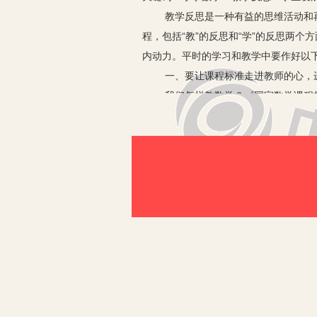
教学反思是一种有益的思维活动和
程，包括“教”的反思和“学”的反思两
内动力。平时的学习和教学中要作好以
一、要让课程标准走进教师的心，
我们怎样教数学？《国家数学课程
数学教师置身其中去迎接这种挑战，是
学习和集中培训的基础上，要让新课程
二、课堂教学，师生之间、学生之
我们每位数学教师都是课堂教学的
识和技能的同时在情感态度与价值观等
过程。同一年级组要开展共研一课活动
个人根据本班学生的情况说课、主讲、
例。五年级教研组《循环小数》一课成
的实际情况，又有利于教师之间的优势
切身体会或疏漏，记下学生学习中的闪
水平十分有用。课前准备不能流于形式