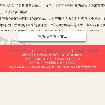
过多地放到了分析讲解训练上，而与培养能力密切相关的朗读训练常常被
入了重讲轻读的境界。
生充分的时间进行朗读的寥寥无几，书声琅琅的语文课堂气氛很难见到，
时间有限，学生很少用来朗读课文，大部分时间泡在题海里。甚至有的老
，对此学生非常苦恼。有的学生即使朗读已经讲过的课文还是丢字加字，
登录后查看全文...
关于我们
|
联系方式
|
广告服务
|
招聘信息
|
服务声明
|
友情链接
|
期刊联盟
要方法，在实施新课程标准的今天仍要予以继承。新课程标准明确指出：
增值电信业务经营许可证编号：粤-B2 20040576
验品味。
电话：4008-319-678 客服QQ：51400436
技术开发：广州中同信息科技有限公司
、增强语感，可以帮助学生理解课文的字词篇章、领会语言的感情色彩、
copyright 2004 ChinaQking.Com All Right Reserved 期刊网 版权所有
、如临其境的感觉。朗读不仅可以把语言完整地、艺术地表达出来，而且
兼美的文学作品。通过朗读，更能使学生在起伏跌宕、轻重缓急的感情变
深。我们应该在语文教学中淡化分析讲解，通过反复朗读使学生在课文语