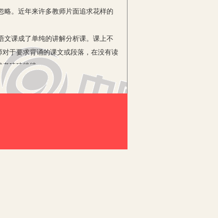
忽略。近年来许多教师片面追求花样的
语文课成了单纯的讲解分析课。课上不
师对于要求背诵的课文或段落，在没有读
或者磕磕绊绊。
要让学生充分地读，在读中充分感知，
再现作品的艺术形象，使学生进入作品
还能运用语气语调等传达出那些意在言外
化中受到多方面的陶冶，它往往比单纯
境中自然而然地感受课文的语言形式，从