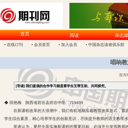
首页
阅读
杂志
• 在线订刊
• 会员首页
• 加入会员
• 中国杂志读者俱乐部
唱响教
发布
[导读]
我们提倡的合作学习就是要学生互帮互助、共同探究。
◆ 田艳梅 陕西省府谷县府谷中学 719499
在新课程改革的大浪潮中，我们有机地顺应着教育改革形式，紧
学生综合素质，精心培养学生的创新意识，尽快提升教师的语文教学
笔者认为，要想全面实施新课程的重要目标，必须充分发挥教师