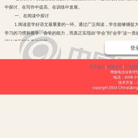
中探讨、在写作中提高、在训练中发展。
一、在阅读中探讨
1.阅读是学好语文最重要的一环。通过广泛阅读，学生能够捕捉
学习的习惯和善学、会学的能力，而真正实现由“学会”到“会学”这一
辩论进而解决具体问题。
登
2.阅读易于发现问题。一般学生认为，语文一看就懂，似乎没有
切相关的问题，引发学生的认知冲突，让新旧知识之间的矛盾或新旧
关于我们
|
联系方式
|
广告服
动状态，启发他们提出问题、寻找捷径、摸索方法、互动交流。
增值电信业务经营许
3.讨论是最好的认知过程。所以，我们要求学生在学习语文中应
电话：4008-3
技术开发：
的身份，以亲切和蔼的态度，走近学生，善待每一位学生，听听学生
copyright 2004 ChinaQk
者的角色，有机地利用前者的观点启发后面的发言，让更多的学生参
在合作性学习过程中，要激发学生敢于提问、敢于辩解，教师不
握好探究过程，不要过分强调结果，必要时可作一个概括性的小结。
二、在写作中提高
1.写作是语文教学中的重头戏。由于诸多原因造成了当今中学作
合作，深入了解每一个学生的写作水平，因材施教，让学生全身心地