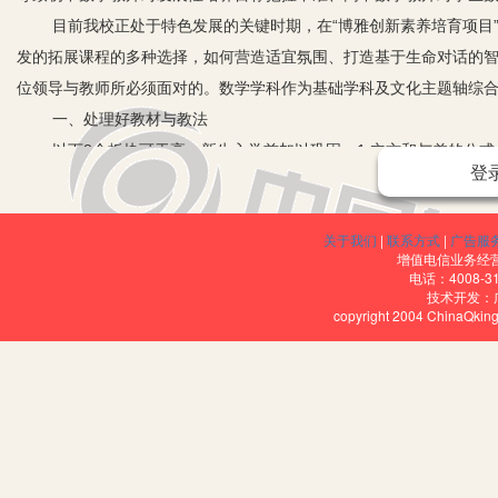
目前我校正处于特色发展的关键时期，在“博雅创新素养培育项目
发的拓展课程的多种选择，如何营造适宜氛围、打造基于生命对话的
位领导与教师所必须面对的。数学学科作为基础学科及文化主题轴综
一、处理好教材与教法
以下8个板块可于高一新生入学前加以巩固：1.立方和与差的公式；
登
（韦达定理）；6.图像的对称、平移变换；7.含有参数的函数、方程
分线段比例定理、射影定理等）。
关于我们
|
联系方式
|
广告服
开展教学的过程中我们重视了以下几个方面：
增值电信业务经营许
1.重视入学教育
电话：4008-3
技术开发：
这里主要应做好四项工作：一是给学生讲清高一数学在整个中学
copyright 2004 ChinaQk
中数学内容体系特点和课堂教学特点；三是结合实例给学生讲明初高
请高年级学生谈体会讲感受，引导学生少走弯路，尽快适应高中学习
2.重视优化课堂教学环节
（1）立足于大纲和教材，尊重学生实际，实行分层次教学。在教
法，将教学目标分解成若干递进层次逐层落实；在速度上，放慢起始进
在难点知识讲解上，从学生理解和掌握的实际出发，对教材作必要的