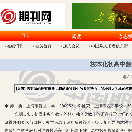
首页
阅读
杂志
• 在线订刊
• 会员首页
• 加入会员
• 中国杂志读者俱乐部
校本化初高中数
发布
[导读]
需要做的还有很多，相信通过师生的共同努力，我校以人为本的不
◆ 师 前 上海市复旦中学 200052；邓桂荣 上海市西郊学校 200
长期以来，初高中数学教学的相对独立导致了教师在教学上鲜有
设置外的要求与目标，教学信息传递和反馈渠道不畅，相互之间对对
导致初中数学教师对发展性培养目标把握不准、高中数学教师对学生