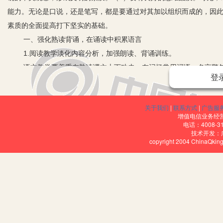
能力。无论是口说，还是笔写，都是要通过对其加以组织而成的，因
素质的全面提高打下坚实的基础。
一、强化熟读背诵，在诵读中积累语言
1.阅读教学淡化内容分析，加强朗读、背诵训练。
语文教学要着重在熟读课文上下功夫，在记忆常用词语、名言警
登
否能把该背诵的地方背诵出来，作为评价自己教学成败的首要标准。
2.增加课本中的背诵量。
关于我们
|
联系方式
|
广告服
就现用的教材来看，不论是寓理于事的寓言故事、意境优美的散
增值电信业务经营许
却为数不多，以小语第九册为例，要求背诵的课文中涉及到7篇，共10
电话：4008-3
技术开发：
的背诵量，每单元还会挑选3-4个妙语佳句、精彩片断让学生熟读成
copyright 2004 ChinaQk
3.每学期补充八篇左右的诗文和现代中外名篇，要求学生在粗知
现用教材虽精选了部分古诗文和中外名篇，但数量太少了，所以
的运用就得心应手了。
二、抓好课外阅读，在博览中积累语言
1.指导学生精心选择读物。
语文课外阅读活动，目标尚在起步阶段，一套完善的语文课外阅