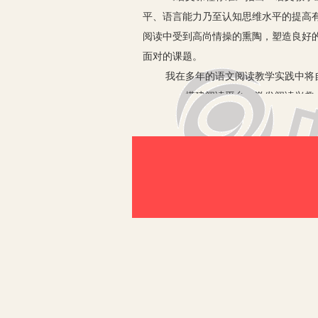
平、语言能力乃至认知思维水平的提高
阅读中受到高尚情操的熏陶，塑造良好
面对的课题。
我在多年的语文阅读教学实践中将
一、搭建阅读平台，激发阅读兴趣
爱因斯坦说过：“兴趣和爱好是获
快乐阅读、自觉阅读，在阅读中寻找快
二、围绕课堂教学，拓展阅读空间
学习“三分课内，七分课外”，教
本内容推荐相关的文章让学生在课外阅
门，让他们在阅读的广阔天地中自由地
王》推荐《西游记》，学了《葫芦僧乱
三、依据个体差异，满足个性要求
由于孩子年龄、性别、学识积淀等
话》、《安徒生童话》等；高学段孩子
的优秀名家作品；男孩子喜欢内容紧张