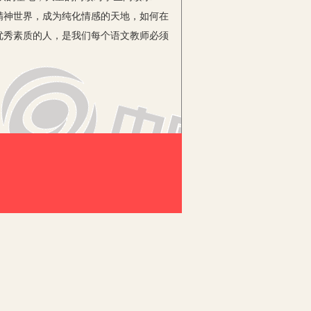
精神世界，成为纯化情感的天地，如何在
优秀素质的人，是我们每个语文教师必须
心扉，教师就要积极引导学生广泛阅读、
生在碰撞中得以升华。
子们不仅知其然，还知其所以然。可依课
盎然、意犹未尽之时，帮他们开启一扇
鬼》推荐《聊斋志异》，学习了《美猴
了《武松打虎》推荐《水浒传》。
动漫，此学段就该向他们推荐《格林童
或者一些意境深邃、言辞优美、耐人寻味
如《三国演义》、《水浒传》、《飞碟与