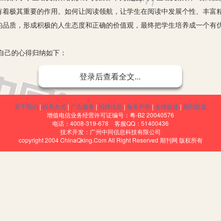
有着极其重要的作用。如何让阅读领航，让学生在阅读中发展个性、丰富
的品质，形成积极的人生态度和正确的价值观，最终把学生培养成一个有
自己的心得归纳如下：
登录后查看全文...
取知识的动力。”要提高孩子们的阅读能力，用兴趣这把钥匙去开启他们的
乐、发现乐趣、吸收精华，同时，与作者对话，与作品的灵魂碰撞，使学
关于我们
|
联系方式
|
广告服务
|
招聘信息
|
服务声明
|
友情链接
|
期刊联盟
增值电信业务经营许可证编号：粤-B2 20040576
师在教授课内知识的同还应积极地为孩子们创设一个广泛阅读的平台，让孩
电话：4008-319-678 客服QQ：51400436
技术开发：广州中同信息科技有限公司
读，在时间上由课堂到课外，在空间上由学校拓展到家庭，让他们于兴味
copyright 2004 ChinaQking.Com All Right Reserved 期刊网 版权所有
寻觅、自由地呼吸，这样既拓宽了视野，也积淀了学识。如：学了《活见
判葫芦案》推荐《红楼梦》，学了《草船借箭》推荐《三国演义》，学习
个体差异，对于阅读内容的需求也各不相同。低学段孩子喜欢听故事、看
由于已有一定的阅读基础和能力，就该向他们多推荐一些中外名人故事，
离奇、曲折有趣的故事，特别像一些科幻、历史小说对他们更有吸引力，