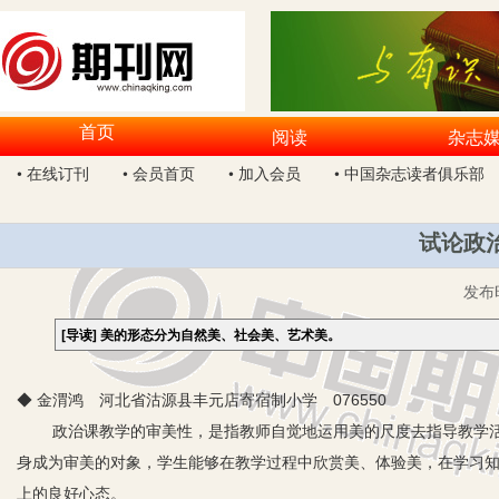
首页
阅读
杂志
• 在线订刊
• 会员首页
• 加入会员
• 中国杂志读者俱乐部
试论政
发布
[导读]
美的形态分为自然美、社会美、艺术美。
◆ 金渭鸿 河北省沽源县丰元店寄宿制小学 076550
政治课教学的审美性，是指教师自觉地运用美的尺度去指导教学
身成为审美的对象，学生能够在教学过程中欣赏美、体验美，在学习
上的良好心态。