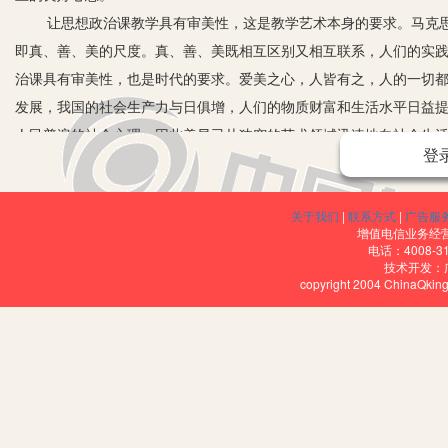
让思想政治课教学具有审美性，这是教学艺术本身的要求。马克思指
即真、善、美的尺度。真、善、美既相互区别又相互联系，人们的实
治课具有审美性，也是时代的要求。爱美之心，人皆有之，人的一切
发展，我国的社会生产力与日俱增，人们的物质财富和生活水平日益
人民普遍的社会心理，因此美早已从狭窄的艺术领域迅速地向社会生
登
仅用美的标准选择服饰和生活用品，欣赏美的艺术和体育比赛，而且
烈地要求教师能够提高课堂教学艺术，他们渴望欣赏到教育美，在审
关于我们
|
联系方式
|
广告服
趋势。过去，思想政治课教学对美的追求和利用很不自觉，教学内容
增值电信业务经营许
他们逐渐滋生了厌学、弃学的念头。改变这种被动局面的一种有效办
电话：4008-3
技术开发：
艺术、美的生活去吸引学生、感染学生，从而提高教学效果。
copyright 2004 ChinaQk
首先，把握美的特性。在教学中要渗透美的内容和方法，必须首
的意识可以直接感知的具体形象。美的形象是生动的、新颖的、独特
人的本质力量。它能影响人的情感、意志、记忆，给人以想象和启示
是社会生活中使人产生愉悦心情的感性形象。其二，情感性。美之动
体现了艺术家的心灵感受，倾注了他们的爱憎之情，具有特别强烈的
潜移默化的作用。其三，创造性。美是人类对客观世界改造的结果，