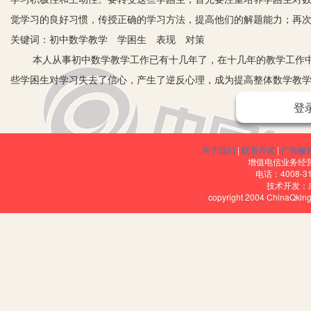
觉学习的良好习惯，传授正确的学习方法，提高他们的解题能力；再
关键词：初中数学教学 学困生 表现 对策
本人从事初中数学教学工作已有十几年了，在十几年的教学工作
些学困生对学习失去了信心，产生了逆反心理，成为提高整体数学教
任。学困生的成因是多方面的，有家庭的，有社会的，有智力方面的
登
面就对后天形成的学困生问题谈谈本人的看法：
一、初中数学学习中学困生的主要表现。
关于我们
|
联系方式
|
广告服
1.基础差，长期处于被动学习状态，偏重单向思维，只问结果，
增值电信业务经营许
电话：4008-3
中，不能用数学语言来描述概念；对公式、定理，不看课本，就不能
技术开发：
copyright 2004 ChinaQk
容易弄混淆，不知道什么情况下要用平行线的性质、什么情况下又要
用更是糊涂。
2.学生学习方法不科学，自学能力差，没有养成预习的习惯。学
自己究竟掌握了哪些知识，同时也提不出问题，不能运用学过的知识
惯，好像预习只是语文课的专利。
3.课堂上缺乏学习动力，缺少解题的积极性。大多数学生在课堂