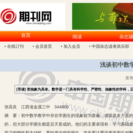
首页
阅读
杂志
• 在线订刊
• 会员首页
• 加入会员
• 中国杂志读者俱乐部
浅谈初中数
发
[导读]
变抽象为具体。数学是一门具有科学性、严密性、抽象性的学科，
张高良 江西省金溪三中 344800
摘 要：初中数学教学中存在学困生的现象较为普遍，成因是多方面
的，但大部分学困生都是后天形成的。他们的主要表现有：学习基础
学习积极性和主动性。要转变这些学困生，首先要注重培养学困生对