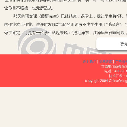
让你目不暇接，也无所适从。
那天的语文课《藤野先生》已经结束，课堂上，我让学生将“译、
的作业本上作业。讲评时发现对“泽”的组词有不少学生用了“毛泽东”
做了肯定，可是有一位学生站起来说：“把毛泽东、江泽民当作词可以
哄堂大笑，王泽云、张铭泽不好意思的面红耳赤，那两个学生也不好
登
害了。
出现这样的局面我还没有遇到过，没想到一次简单的课堂组词练
关于我们
|
联系方式
|
广告服
的自尊？我心里直打鼓。到底名字能不能做词语，不仅学生说不出，
增值电信业务经营许
电话：4008-3
说全世界，就是咱们国家的人名到有多少，需要多厚的词典。又有学
技术开发：
copyright 2004 ChinaQk
邓小平都在词典上作为词条出现。课堂上争论得非常激烈。我不能犹
主；也要收得拢，学生们发表了自己的意见，然后再根据学生的讨论
论，归纳起来，有两条对立的意见占主导：一种意见是，词语就是字
只有名人的名字可以做词语，像毛泽东、江泽民、鲁迅、郭沫若、钱
的名字和历史功绩。假若每个人的名字都可以做词语，那么，《现代
做词语是不对的。听到学生们热烈的争论，我认为单纯地纠缠于名字