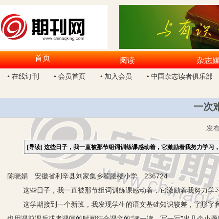
首页
阅读
杂志
• 在线订刊
• 会员首页
• 加入会员
• 中国杂志读者俱乐部
一次
发
[导读]
这些日子，我一直被那节组词训练课感动着，它激励着我努力学习
陈晓娟 安徽省利辛县刘家集乡翟腰楼小学 236724
这些日子，我一直被那节组词训练课感动着，它激励着我努力学
这学期接到一个新班，我发现学生的语文基础知识较差，字形字
也用课前课后或者课间的时间结合课文的“读一读、写一写”出几个小