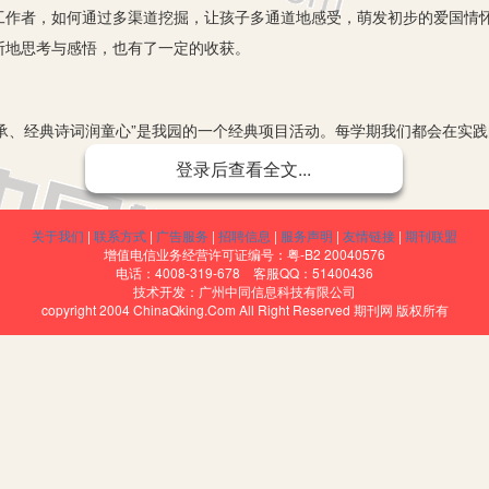
工作者，如何通过多渠道挖掘，让孩子多通道地感受，萌发初步的爱国情
断地思考与感悟，也有了一定的收获。
承、经典诗词润童心”是我园的一个经典项目活动。每学期我们都会在实
大班组的每周一诗，中班组的每月一秀，小班组的亲子共读，都围绕着经
登录后查看全文...
孩子诗的意境。而每年10月全园性的《诗词宝贝》活动，更给了孩子和家
关于我们
|
联系方式
|
广告服务
|
招聘信息
|
服务声明
|
友情链接
|
期刊联盟
增值电信业务经营许可证编号：粤-B2 20040576
统艺术文化的象征。让孩子从小接触民族乐器，感受其独特的艺韵，也让
电话：4008-319-678 客服QQ：51400436
技术开发：广州中同信息科技有限公司
聘教师和园内的专业教师团队，我们开设了多项特色乐器坊：古筝、琵琶
copyright 2004 ChinaQking.Com All Right Reserved 期刊网 版权所有
弹拨拨中感受着丝竹之乐的独特魅力，在吹吹敲敲中感受着酣畅淋漓的艺
独具风味的民族服饰，在舞台上和同伴、和爸爸妈妈一起展示才艺，绽放
于民间的言简意赅的短语，是劳动人民智慧的结晶，经过口口相传流传下
文化的博大精深，感受到劳动人民的智慧。我们挖掘其中的天气谚语融合
的一个教学活动，孩子们从初识谚语、学习谚语到理解仿编谚语，并和爸
。