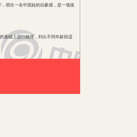
怀，萌生一名中国娃的自豪感，是一项值
践的基础上进行梳理，列出不同年龄段适
典诗词来进行。《水调歌头》、《沁园
长展示的平台。让诗意流淌在童年，用诗
其在跳动的旋律中感受到中国小艺人的
、竖笛、大鼓等多种民族乐器融入到孩子
术享受。每年的六一特色文艺汇演，更成
自信！
来，内容极其广泛。学习谚语不仅能拓
科学活动的开展成为了我园特色教学项目
爸妈妈一起收集谚语，朗朗上口的谚语让