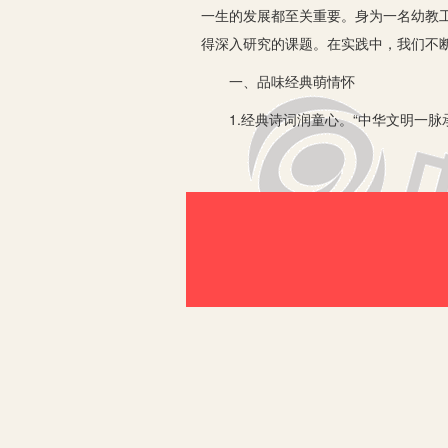
一生的发展都至关重要。身为一名幼教
得深入研究的课题。在实践中，我们不
一、品味经典萌情怀
1.经典诗词润童心。“中华文明一脉
合的经典内容，并提出了不同的要求：
春》、《木兰诗》等诸多名家经典带给
文让孩子感受经典文化的魅力。
2.民族乐器润童年。民族乐器亦是传
自豪感。融合功能室和小社团，借助外
们的一日生活中，他们在手起弦落，弹
了民族小艺人的绽放时空，孩子们穿上
3.经典谚语绘童年。谚语是广泛流传
展孩子的知识面，更能使其感受到中华
之一。中大班的孩子每周都会安排这样
孩子在学习的过程中感受到其中的韵味