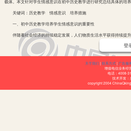
载体。本文针对学生情感意识在初中历史教学进行研究总结具体的培
关键词：历史教学 情感意识 培养措施
一、初中历史教学培养学生情感意识的重要性
伴随着社会经济的持续稳定发展，人们物质生活水平获得持续提升，
在社会发展中的适应能力，教育工作者还需要在进行教学时对学生情
登
初中历史教学过程中有效的培养学生情感意识，其作用展现在以下几
中历史教学水平作为目标：让学生可以切实的认识到历史基础上唯物
关于我们
|
联系方式
|
广告服
增值电信业务经营许
从而构成准确的“三观”;其次，推进教学质量提高。初中历史教师培
电话：4008-3
技术开发：
来讲，培养情感意识能够让学生参照历史知识完成对生活事件的分析
copyright 2004 ChinaQk
二、初中历史课堂培养学生情感意识的措施
1.塑造课堂情景，培养学生情感意识
历史课堂教学实践过程中学生会受到教学内容影响产生情感变化。
力。历史教师需要按照教学内容完成教学情境的创设，循循善诱让学
识。采取这样的一种模式能够让学生的情感意识得到养成的同时提升