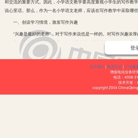
和交流的重要方式。因此，小学语文教学要高度重视小学生的写作教
说心里话。那么，作为一名小学语文老师，应该在写作教学中采取哪
一、创设学习情境，激发写作兴趣
“兴趣是最好的老师”，对于写作来说也是一样的。对写作兴趣浓厚
作的水平也就相对较高。由此可见，适时地、适当地给学生创设一定
登
量的习作。首先，可以借助教室环境的布置，给学生提供一个安静、
涌，迸发一个又一个写作灵感。其次，可以运用多媒体设备，给学生
关于我们
|
联系方式
|
广告服
行仔细观察的兴趣，让学生有一种身临其境之感，从而调动起自己的
增值电信业务经营许
生感受到写作也是非常简单可操作的，从而打消对写作的畏惧，更加
电话：4008-3
技术开发：
习情境激发想象，培养自己的想象训练能力，让学生真正放飞心灵，
copyright 2004 ChinaQk
章，把自己见到的、听到的、想到的，无所顾忌地用各种写作手法淋
二、开展趣味活动，丰富写作素材
纵观当前学生的多数习作，空话、套话多，写出来的作文总感觉干巴
悟降低了，再加上生活常识的匮乏，所以导致写作水平普遍不高。鉴
些学生愿意参与的实践活动或趣味游戏活动，让每一个学生都能尽情