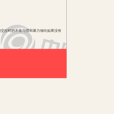
交往时的不良习惯和暴力倾向如果没有
生的正常学习和学校的正常教学工作
教师在教育过程中的长篇大论，而是教
边的言传身教。德育分为狭义和广义，狭
，指教育者在教育过程中引导受教育者向
专门的德育课程和学科老师渗透在学科教
，通过对部分学生及时进行心理疏导来纠
大概的轮廓，虽然家庭中也是道德品质