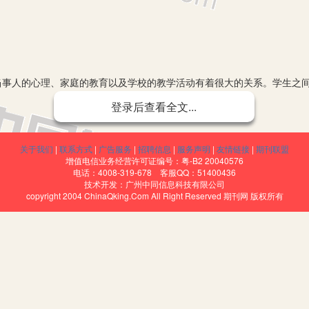
事人的心理、家庭的教育以及学校的教学活动有着很大的关系。学生之间
会使不良习惯和暴力行为逐渐上升为严重的侵害行为、违法行为。影响学
登录后查看全文...
面发展，德育是学校教育教学的一个重要环节，但道德教育最重要的不是
让学生在教师的榜样作用下的模仿，是校园文化的熏陶，是家长在孩子身
关于我们
|
联系方式
|
广告服务
|
招聘信息
|
服务声明
|
友情链接
|
期刊联盟
增值电信业务经营许可证编号：粤-B2 20040576
包括政治教育、思想教育和道德教育。论文中的德育指的是狭义上的德育
电话：4008-319-678 客服QQ：51400436
技术开发：广州中同信息科技有限公司
copyright 2004 ChinaQking.Com All Right Reserved 期刊网 版权所有
用
人格的形成、道德的养成、知识的积累和学校的关系密不可分,学校通过
，通过学校每星期的升旗大会和各种德育活动来引导学生的道德人格发展
园暴力的发生，让学生能以更加积极的心态进行日常学习。
年时期的教育对人的道德品质的影响会持续一生，会给道德品质塑造一个