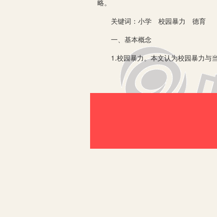
略。
关键词：小学 校园暴力 德育
一、基本概念
1.校园暴力。本文认为校园暴力与当
家长或教师及时察觉、引导和纠正，则
2.德育。当代教育提倡德智体美劳全
师日常生活中严格要求的日常举止，是
义的德育是指道德教育。广义的德育则
好的方面变化。
二、小学德育对校园暴力防控的作
1.有助于学生道德人格的塑造。学生
学中的道德教育来培养学生的道德人格
正学生的道德人格，有效预防和控制校
2.有助于学生道德品质的培养。人幼