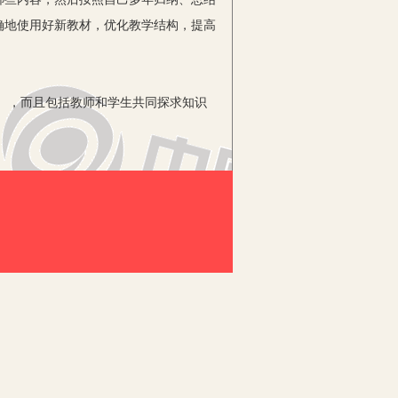
确地使用好新教材，优化教学结构，提高
），而且包括教师和学生共同探求知识
行教法、学法的改革。实际上，课程方案
用，课程改革就会流于形式、事倍功半甚
持久、复杂而艰巨的任务，它的好坏关系
新教学大纲，在两省一市试验教材的基
与初中数学的衔接，符合逻辑上的基本
特征和认知规律，更适合学生的自主学习