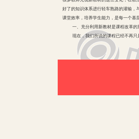
好了的知识体系进行轻车熟路的灌输，
课堂效率，培养学生能力，是每一个基
一、充分利用新教材是课程改革的
现在，我们所说的课程已经不再只
的过程。因此，教材改革只是课程改革
一旦确定，教学改革就成了课程改革的
至劳而无功。因此，如何挖掘新教材的
着我国课程改革的成败。
二、结合新特点，抓住切入点。
高中数学新教材的很多特点更适合
础上进行修订的，它以全面推进素质教
1.综合编排的知识体系，便于学生
教材打破了原来分科安排内容（分
规则，在深浅上注意坡度的设计，工具
和课前预习，也有利于我们展开素质教