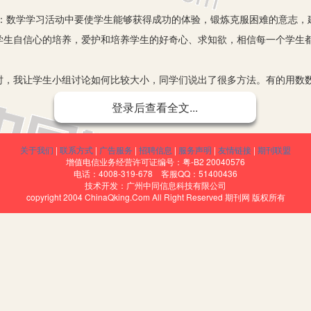
：数学学习活动中要使学生能够获得成功的体验，锻炼克服困难的意志，
学生自信心的培养，爱护和培养学生的好奇心、求知欲，相信每一个学生
时，我让学生小组讨论如何比较大小，同学们说出了很多方法。有的用数数的
以15大于9；有的说15是两位数，9是一位数，所以15大于9。有一个学
登录后查看全文...
5大于9。许多学生对他的想法大为不解，我也觉得这样做简直就是画蛇添足
予了肯定，并告诉大家这种方法在同位数比较中用途更大。正是这一次肯
关于我们
|
联系方式
|
广告服务
|
招聘信息
|
服务声明
|
友情链接
|
期刊联盟
说出与他人不同的见解。
增值电信业务经营许可证编号：粤-B2 20040576
电话：4008-319-678 客服QQ：51400436
，帮助学生自主学习，保护学生的探索精神和创造性思维，创设轻松、愉
技术开发：广州中同信息科技有限公司
copyright 2004 ChinaQking.Com All Right Reserved 期刊网 版权所有
自由、平等、竞争的环境，有利于激发学生的思维和灵感，更易于对知识
习给学生带来的不必要的心理压力。教学中教师要创设一种平等、民主的
在今后的学习生活中，我将和你们一起去开启知识殿堂的大门。”亲切的话
活，描绘出一幅幅生动活泼的图画。正是这些生动的画面、具有启发性和
教材中创设了小动物赛跑这一生动活泼、富于童趣的情景。我便充分利用这