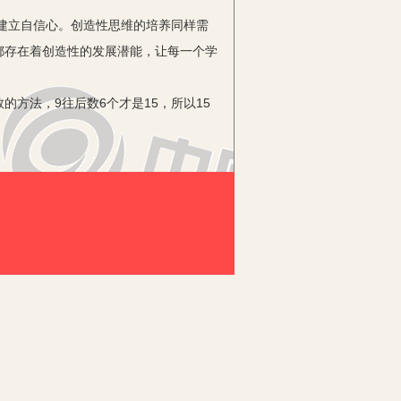
建立自信心。创造性思维的培养同样需
都存在着创造性的发展潜能，让每一个学
方法，9往后数6个才是15，所以15
生的想法十分独特，他在9的前面加上1个
，但转念一想，这不正是同位数比较大小
定，保护了他创造的积极性和主动性，使
快、活跃的课堂氛围，为学生潜能的充
的创新。
师生关系。记得在开学的第一天，我便
语拉近了我和学生们的距离。新教材在内
开放性的问题，成为我教学活动中重要的
一情境，发挥想象，用一段引人入胜的导