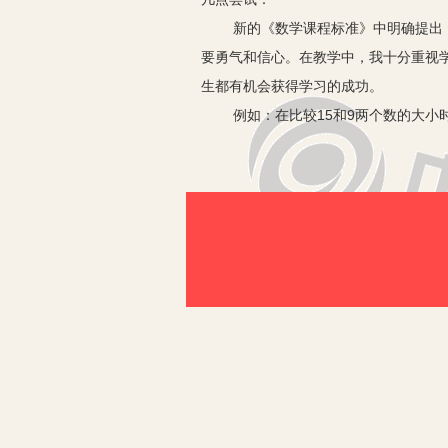
新的《数学课程标准》中明确提出
要勇气和信心。在教学中，我十分重视
生都有机会获得学习的成功。
例如：在比较15和9两个数的大小
大于9；有的认为9再添上6才是15，所
0，这时15十位上的1比0大，所以1
的方法吗？于是我对这位同学的想法给
学生从此有勇气和信心战胜困难，勇于
教师要使学生敢于思考、善于思考
分开发营造宽松的环境。宽松、和谐、
和谐的教学氛围可以有效地减轻学
和学生们说道：“我是你们的大朋友，
容的编排上，就十分注重贴近学生的生
组成部分。
如教学“位置顺序”这一单元时，