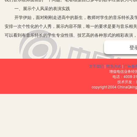
一、展示个人风采的表演实践
开学伊始，面对刚刚走进高中的新生，教师对学生的音乐特长及
安排一次个性化的个人秀，展示内容不限，唯一的要求是要与音乐相
可以看到有音乐特长的学生专业性强、技艺高的各种形式的精彩表演
短、别具匠心的巧妙设计，如配乐朗诵、配乐绘画、歌曲双簧。通过
登
动设计及节目编创方面的潜能，从而在以后的教学活动及课外活动中
二、立足音乐鉴赏的音乐欣赏实践
关于我们
|
联系方式
|
广告服
在高中音乐鉴赏课上，音乐欣赏是最基本的一种音乐实践形式。倾
增值电信业务经营许
电话：4008-3
如欣赏音乐有时需要用语言文字、图像画面等加以引导，但是这些辅助
技术开发：
copyright 2004 ChinaQk
惯是音乐欣赏实践的基础工作，在聆听的基础上再辅以讲解、演唱主
三、培养团队精神的合唱实践
合唱是集体演唱多声部声乐作品的艺术门类，它要求歌唱群体音
一种集体演唱形式，同时也有助于提高学生的集体意识。在排练时，
契。不知不觉地和整个队伍团结一致，团结合作和集体意识也在不知
也会像参加合唱队一样，每个人在活动中都有自己的角色和责任，善