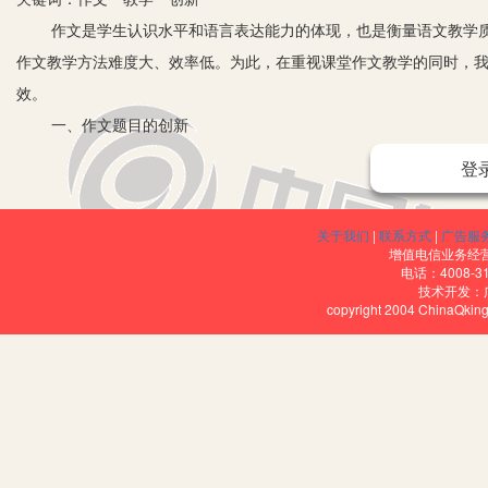
作文是学生认识水平和语言表达能力的体现，也是衡量语文教学
作文教学方法难度大、效率低。为此，在重视课堂作文教学的同时，
效。
一、作文题目的创新
1.情境性命题。一定的情境是激起和维持学生写作意向的重要条
登
想象，产生一种“连动效应”，就是平时人们常说的“进入角色”，这是
本身就包含一种假定性。
关于我们
|
联系方式
|
广告服
2.选择性命题。这种命题是根据学生的个体差异提出来的，选择
增值电信业务经营许
电话：4008-3
提高写作能力有很大的帮助。如在一次作文活动中，我提出了《记一
技术开发：
copyright 2004 ChinaQk
文。
3.角度命题。这种命题方法重在培养学生的发散思维和求异思维
文章体裁。如《秋天》这一命题，可以表达喜爱秋天，赞美丰收的感
歌。采用这种命题方法，能让学生抒发自己的真情实感，发表不同的
4.信息性命题。信息性命题的要求是范围不能太窄，习作要求不
内容，如《难忘的一天》、《马路上》、《春天》等。教师还可以根