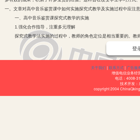
一。文章对高中音乐鉴赏课中如何实施探究式教学及实施过程中应注
一、高中音乐鉴赏课探究式教学的实施
1.强化合作指导，注重多元理解
探究式教学法实施的过程中，教师的角色定位是相当重要的。教
对整个探究合作过程进行指导。在探究结束之后，教师还要对整个过
登
师生关系，以一个教学过程中的引导者、组织者、启发者的形象出现
2.合理异质分组，促进平等交流
关于我们
|
联系方式
|
广告服
当学生对音乐问题产生了深厚的探究兴趣之后，教师同时要对探
增值电信业务经营许
电话：4008-3
探索，使他们在平等交流中获取对问题的理解，培养合作的意愿与能力
技术开发：
copyright 2004 ChinaQk
太大，而小组内部成员之间要尽量存在差异。譬如，可以将声乐、器
与指导，这样在探究的过程中更容易激发每个人的动机和潜能，更容
3.创设探究氛围，激发探究意愿
音乐鉴赏教学中有效地激发学生的探究意愿、创造探究的氛围是
才会激起他们探究的热情与动力。因而，在高中音乐鉴赏教学中教师
机。这种内在动机源于学生的问题意识，更源于学生对分析音乐问题