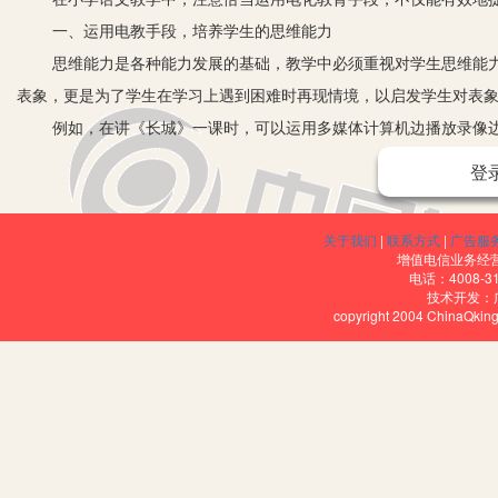
一、运用电教手段，培养学生的思维能力
思维能力是各种能力发展的基础，教学中必须重视对学生思维能
表象，更是为了学生在学习上遇到困难时再现情境，以启发学生对表
例如，在讲《长城》一课时，可以运用多媒体计算机边播放录像边
画面，听到豪迈赞叹的声音，就会情绪高涨、踊跃发言，长城的特点“长
登
生进行积极的思维活动。学生要回答这一问题，需要深入理解课文，而
浓厚起来。
关于我们
|
联系方式
|
广告服
二、运用电教手段，培养学生的识记能力
增值电信业务经营许
电话：4008-3
在识字教学中，合理运用电教手段，能有效地提高课堂教学效率
技术开发：
copyright 2004 ChinaQk
会意字和形声字时可用幻灯片移动教学。
如“月”字，出示有一轮弯月的画面，教师在旁边加以解释，学生对
在歇息”的画面，学生便能牢记此字。
三、运用电教手段，培养学生的理解能力
精彩的画面，生动的情境，可以使深奥的道理浅显化、复杂的内
得准确丰富的知识，从而促进学生理解能力的培养。