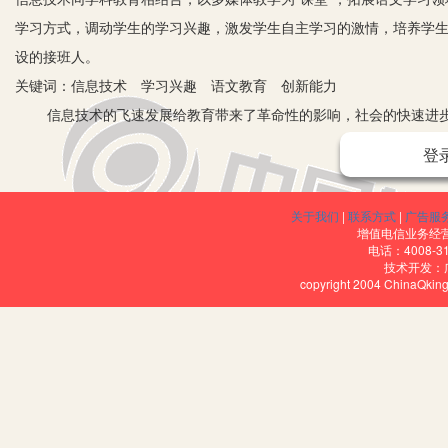
学习方式，调动学生的学习兴趣，激发学生自主学习的激情，培养学
设的接班人。
关键词：信息技术 学习兴趣 语文教育 创新能力
信息技术的飞速发展给教育带来了革命性的影响，社会的快速进
契机，再加上《基础教育课程改革纲要(试行)》中对信息技术在教育
登
科课程的整合，逐步实现教学内容的呈现方式、学生的学习方式、教
展提供丰富多彩的教育环境和有力的学习工具，将信息技术与教育教
关于我们
|
联系方式
|
广告服
一、激发学生的学习兴趣
增值电信业务经营许
电话：4008-3
孔子有言：知之者不如好之者，好之者不如乐之者。因此，如何
技术开发：
copyright 2004 ChinaQk
么，教师该如何激发学生的学习兴趣呢？
在信息技术飞速发展的契机下，教师要充分利用现有的现代化教
辅助教学以其无可替代的优势无疑是教师们的首选。与传统教学设备
真的学习情境，促使学生眼耳手脑多种感官同时接受刺激，这样的教
素质的全面提高。传统教学中的老三件——教材、粉笔、黑板，想要
厚的学习兴趣和活跃的课堂氛围是基本前提和根本保证。