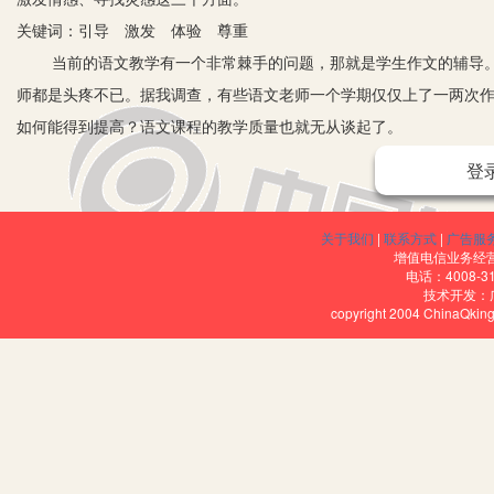
关键词：引导 激发 体验 尊重
当前的语文教学有一个非常棘手的问题，那就是学生作文的辅导
师都是头疼不已。据我调查，有些语文老师一个学期仅仅上了一两次
如何能得到提高？语文课程的教学质量也就无从谈起了。
那么，面对学生作文时无话可说的窘境，老师们真的就束手无策
登
法，比如创设情境法、鼓励法、活动法等，都取得了非常好的效果。
出自己的一点浅见，与广大语文老师共同探讨。
关于我们
|
联系方式
|
广告服
一、共“情”法
增值电信业务经营许
电话：4008-3
共情是指通过与学生的交流，了解学生内心深处的情感，教师完
技术开发：
copyright 2004 ChinaQk
恼，从而使教师与学生的情感产生共鸣。在情感的交流过程中，有时
生理清思路、扫除障碍，学生表达起来也就自然流畅了。比如在教学“
何下笔。于是我详细询问了这位学生整个事件发生的过程，站在这位
母发生冲突的事件，从而引发了她对生活中一系列问题的思考。后来
二、煽“情”法
所谓“煽情”，就是以某种特定的方式，激发学生特定的情感，以