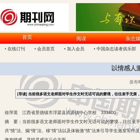
首页
阅读
杂志
• 在线订刊
• 会员首页
• 加入会员
• 中国杂志读者俱乐部
以情感人
发布
[导读]
当前很多语文老师面对学生作文时无话可说的窘境，往往束手无策
徐萍英 江西省景德镇市浮梁县洪源镇中心学校 333400
摘 要：当前很多语文老师面对学生作文时无话可说的窘境，往往束
共“情”法、煽“情”法、移“情”法以及体验激“情”法来引导学生激发
激发情感、寻找灵感这三个方面。