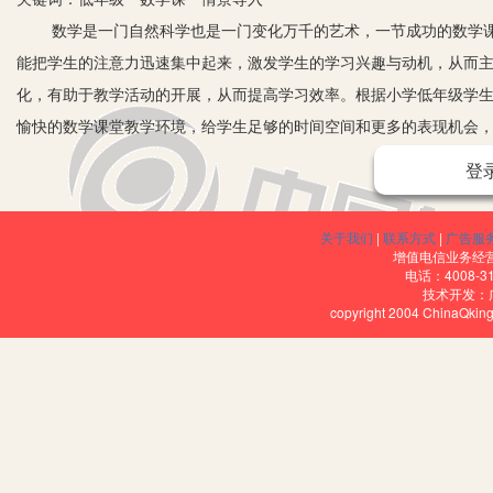
数学是一门自然科学也是一门变化万千的艺术，一节成功的数学课
能把学生的注意力迅速集中起来，激发学生的学习兴趣与动机，从而
化，有助于教学活动的开展，从而提高学习效率。根据小学低年级学
愉快的数学课堂教学环境，给学生足够的时间空间和更多的表现机会
味性于一体。以下是我多年来在小学低年级段数学教学实践中的几点
登
一、巧用学生喜欢遐想，启迪学生思维导入新课
低年级段学生年龄小，正是放开思维喜欢遐想的时候，巧用这点
关于我们
|
联系方式
|
广告服
放手让学生画出自己心目中的钟表，学生竟然画出钟面外形是小动物
增值电信业务经营许
电话：4008-3
汇报展示。通过此方法学生自觉不自觉地很快进入了学习新知的状态
技术开发：
copyright 2004 ChinaQk
有效整合，已远远超出了我预设的教学目标。通过这节课让学生体会
我们的生活不是很遥远，并且能激励学生学习数学的兴趣，让学生迫
二、创设故事情境，调动学生深度思考导入新课
教学实践证明，好的课堂导入就是有效课堂的开始。在小学数学教
学生的求知欲望，激发学生的思维，使学生能够深入地思考。但是，我
技巧，贵在方法之妙，妙在语言之精，精在时间之少，因为课堂的时