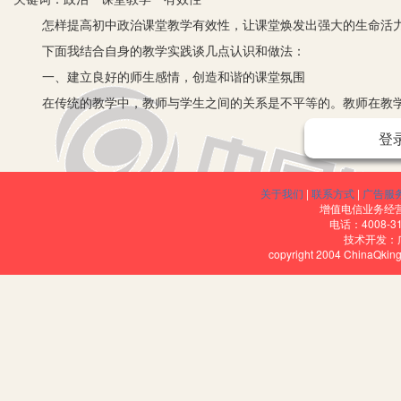
怎样提高初中政治课堂教学有效性，让课堂焕发出强大的生命活
下面我结合自身的教学实践谈几点认识和做法：
一、建立良好的师生感情，创造和谐的课堂氛围
在传统的教学中，教师与学生之间的关系是不平等的。教师在教
治课堂上，这样的现象更为突出：教师按本宣读，不结合实际，让学
登
率差，小动作多，走神现象时常出现。在新课程理念下，强调教师和
动的聆听者，而要采取主动，成为教学课堂的主体。教师则应该成为
关于我们
|
联系方式
|
广告服
们交朋友，成为他们学习生活中的引导者，提高课堂的活跃程度，让
增值电信业务经营许
电话：4008-3
效率。
技术开发：
copyright 2004 ChinaQk
二、创设情境，树立学生的主体意识，增强学生的参与意识
合理的教学情境不仅可以激发学生的求知兴趣和探索欲望，促进
力，更可以在师生、生生多向交流中取得良好的教学效果。
为此，在教学中，我常常创设情境，增强学生的参与意识，激发
设置情境让学生分角色表演“外国人”、“未满18周岁的人”、“被剥夺政
中哪些具备选举的资格。表演的学生积极性很高，其他的学生感到新颖