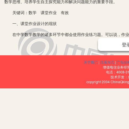
数学思维、培养学生自主探究能力和解决问题能力的重要手段。
关键词：数学 课堂作业 有效
一、课堂作业设计的现状
在中学数学教学的诸多环节中都会使用作业练习题。可以说，作业练
作业成了学生获得数学知识、提高数学能力、获得数学素养重要的方
登
果，“题海战术”往往事倍功半。我校数学教师一般都承担两个班的教
一化，更难做到针对学生的作业进行合理的评价，这往往导致一部分
关于我们
|
联系方式
|
广告服
设计已成当务之急，随着新课程标准的推广，课堂教学的改革的深入
增值电信业务经营许
电话：4008-3
技术开发：
二、课堂作业有效设计
copyright 2004 ChinaQk
根据对现状的分析，查阅了相关的文献资料，和老师们的交流，从
1.层次性作业的有效设计。由教师根据学生差异和需要对学生进行
了解后才可实施。例如：学有余力的学生可分为 A组，基本掌握知识
同层次学生的学习差异，在设计学生的课堂作业时，应做到内容上分
业的要求。一类题面向全体学生，特别注意班级中的C组，内容以本节