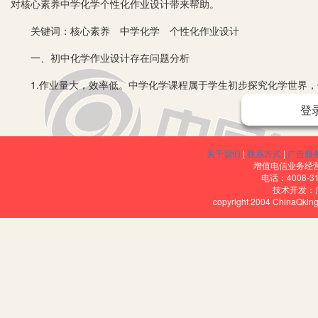
对核心素养中学化学个性化作业设计带来帮助。
关键词：核心素养 中学化学 个性化作业设计
一、初中化学作业设计存在问题分析
1.作业量大，效率低。中学化学课程属于学生初步探究化学世界，
科，作业量相应也会多。所以化学教师必须要保证化学作业的有效性
登
不高的，这样对学生的学习也是没有帮助的。
2.作业缺乏层次性和针对性。每一班级里面有好的学生那么就一定
关于我们
|
联系方式
|
广告服
增值电信业务经营许
目前很多的初中化学教师作业没有关注过学生差异性这一点，布置的
电话：4008-3
技术开发：
的学生都不会作答，这样就会对那些基础不好的同学失去学习化学的
copyright 2004 ChinaQk
3.只关注作业和考试的关联度。很多教师在对学生讲解化学知识的
化学作业也是要为中考服务的，为了能够让学生考试取得好成绩，很
形式只会让学生对化学逐渐失去兴趣，让学生只会做题，无法有效地
4.化学作业积极性不高，没有学习兴趣。化学是用来培养中学生分
轨,在内容上缺乏创新,采用的是一直固定的老旧的小学教材,这样就会