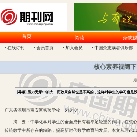
首页
阅读
杂志
• 在线订刊
• 会员首页
• 加入会员
• 中国杂志读者俱乐部
核心素养视阈下
[导读]
压力无形中加大，而效果自然也是不高的，这样对学生的学习也是
广东省深圳市宝安区实验学校 518101
摘 要：中学化学对学生的全面成长有着举足轻重的作用，在核心素
传统教学中所存在的缺陷，提高新时代数学教育的发展。本文从理论