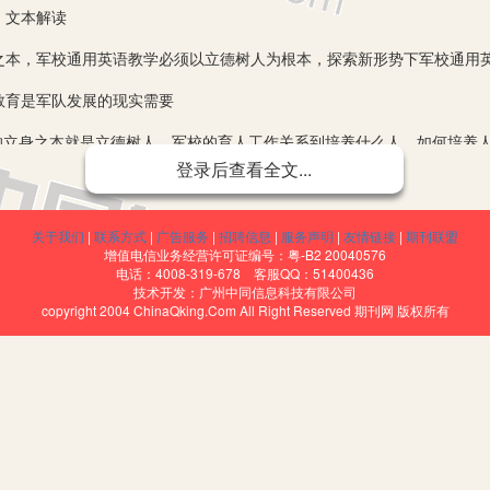
文本解读
，军校通用英语教学必须以立德树人为根本，探索新形势下军校通用
育是军队发展的现实需要
立身之本就是立德树人，军校的育人工作关系到培养什么人、如何培养人
登录后查看全文...
的必由之路。瞄准强军目标办学，聚焦能打胜仗育人。在院校期间，就应
关于我们
|
联系方式
|
广告服务
|
招聘信息
|
服务声明
|
友情链接
|
期刊联盟
教育部高等院校大学外语教学指导委员会《大学英语教学指南》中所提
增值电信业务经营许可证编号：粤-B2 20040576
的要求为根本遵循，将大学英语教学的工具性和人文性有机结合。在军校
电话：4008-319-678 客服QQ：51400436
技术开发：广州中同信息科技有限公司
，加强军校立德树人工作，引导学员在社会主义核心价值观的引领下健康
copyright 2004 ChinaQking.Com All Right Reserved 期刊网 版权所有
政教育存在的问题
要应用的《大学英语》教程是全国统编教材，主要面向全国各大高校在
、伦理、信息、科学、社会焦点等方面，但该教材在内容上几乎都是英语
教育相距甚远，这也给军校通用英语教学工作的思政教育带来了许多挑战