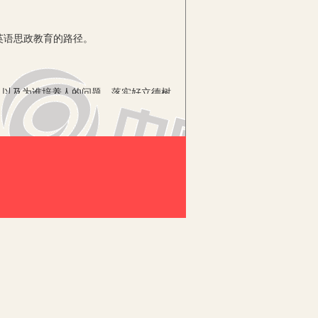
英语思政教育的路径。
以及为谁培养人的问题，落实好立德树
开始着力朝着军事发展方向，培养学员的
出的英语语言知识、应用技能、学习策
通用英语教学中，学员不仅需要掌握科学
成长，成为德才兼备、全面发展的人才。
校大学生设计和编排，全套教材体系完
原版内容，没有任何与军事领域相关的范
。