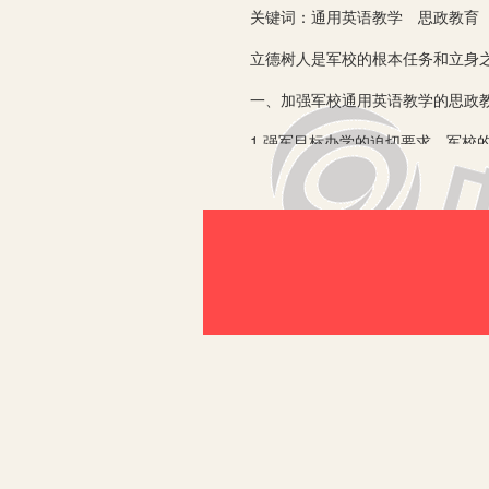
关键词：通用英语教学 思政教育 
立德树人是军校的根本任务和立身之本
一、加强军校通用英语教学的思政教
1.强军目标办学的迫切要求。军校的
人的根本任务是推动军校教育健康发展
社会主义核心价值观。
2.军校通用英语课程的教学要求。以
略、跨文化交际和对外军事交流等方面
文化知识，还需要具有高尚的道德品质
二、正确认识军校通用英语教学中思
1.通用英语教材内容不完善。教学主
整、内容丰富，涉及语言、文化、习俗
畴，在教学中学员觉得课堂学习与思政