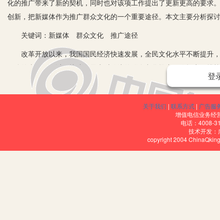
化的推广带来了新的契机，同时也对该项工作提出了更新更高的要求
创新，把新媒体作为推广群众文化的一个重要途径。本文主要分析探
关键词：新媒体 群众文化 推广途径
改革开放以来，我国国民经济快速发展，全民文化水平不断提升，人
媒体的大量涌现以及快速发展也对传统的群众文化推广工作提出了挑
登
绕以上问题实施了相应的分析探讨。
一、什么是新媒体
关于我们
|
联系方式
|
广告服
增值电信业务经营许
“新媒体”这一称谓是相对于传统媒体所提出的，传统媒体包括报纸
电话：4008-3
技术开发：
电脑、网络电视等途径，进行各种信息的传播，给用户提供相应服务
copyright 2004 ChinaQk
较大的冲击。目前，新媒体的信息传播途径主要是网络，并且其具有
是信息的发布者、传播者，同时也能够实现媒体人和受众的实时互动
让受众更加及时、直观、全面地了解相应的信息。同时搜索新媒体信
时间，而新媒体信息传播的几何递增模式，也有利于信息的快速扩散
二、通过新媒体推广群众文化工作的有效途径