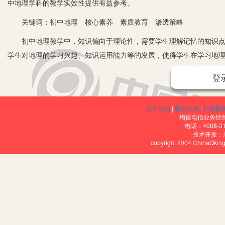
中地理学科的教学实效性提供有益参考。
关键词：初中地理 核心素养 素质教育 渗透策略
初中地理教学中，知识偏向于理论性，需要学生理解记忆的知识点很
学生对地理的学习兴趣、知识运用能力等的发展，使得学生在学习地
的提升。而新课程改革要求改变初中地理的这种教学局面，通过更新
登
学科核心素养。本文主要对初中地理教学中渗透素质教育、发展学生
一、更新教师教学观念
关于我们
|
联系方式
|
广告服
增值电信业务经营许
教师的教学观念直接影响着教学态度以及方式方法，从而对最终的教
电话：4008-3
技术开发：
地提升教学质量，教师一定要改变传统单向“灌输式”的教学观念，避免
copyright 2004 ChinaQk
尊重学生的主体地位，从传统模式下课堂绝对主导者的角色转变为新
等，给学生营造更为宽松自由的学习氛围。
另外，教师应当明确初中地理教学的目标，包括知识目标、能力目
二、进行教学手段和教学方法的创新
传统的教学手段和教学方式比较单一，主要是教师通过口头讲解加板