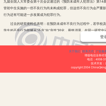
九届全国人大常委会第十次会议通过的《预防未成年人犯罪法》第14
管初中生实施的一些不良行为尚未构成犯罪，但这些不良行为会严重
行为还有可能进一步发展成为犯罪行为。
过去的研究资料也表明：在预防未成年不良行为过程中，若学校及家
学生的不良行为能够从“不良”向“良性”转化，最终消退。在同一研究中
登
法定的不良行为，少数学生甚至升级为违法犯罪行为。这些都说明对
一、学生不良行为的现状
关于我们
|
联系方式
|
广告服
当前，学生积极进取、勤奋学习的主流是好的，但也有一部分学生
增值电信业务经营许
电话：4008-3
技术开发：
1.品德行为习惯上的不良状况
copyright 2004 ChinaQk
(1)明知故犯，言行不一
有一部分学生对《中学生守则》和《中学生日常行为规范》记得很熟
面很遵守，一离开老师的监督就违反；有的学生是害怕被老师指责，
言或者写作的时候会感恩父母的教诲，但是回到家里却经常跟父母发
行我素。