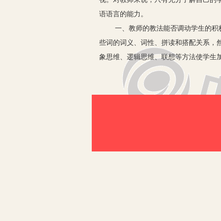
语语言的能力。
一、教师的教法能否调动学生的积
些词的词义、词性、拼读和搭配关系，
象思维、逻辑思维、联想等方法使学生
复习就巩固了。前者要求是一个“懂”字
词汇教学的方法多种多样，教师要
1.情境教学法。学习单词，应同
起来就不是“死记硬背”了。如介词的学
under、beside、behind等。当学到
进行类似的对话练习，经过短短几分钟
2.简笔画教学法。简笔画是有效
注意力，而且能帮助学生记忆词汇。如单词hi
概轮廓，学生稍加记忆，便可使这些单
听结合易于学生加深印象、强化记忆，
3.归纳对比法。归纳总结可使学