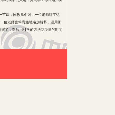
一节课，同教几个词，一位老师讲了这
另一位老师言简意赅地略加解释，运用形
掌握了，课后用科学的方法花少量的时间
学效果。
学生能真正用所学的词语来交际，这样学
的位置，以此来学习方位介词near、
悟了in front of的含义；继而指导同学们
一个情境，不但能提高学生的兴趣、增强
便在黑板上勾画出这些山、树、河、房屋等的大
有助于学生直接理解所学英语，而且视、
可以引导学生利用同义词、反义词、近义