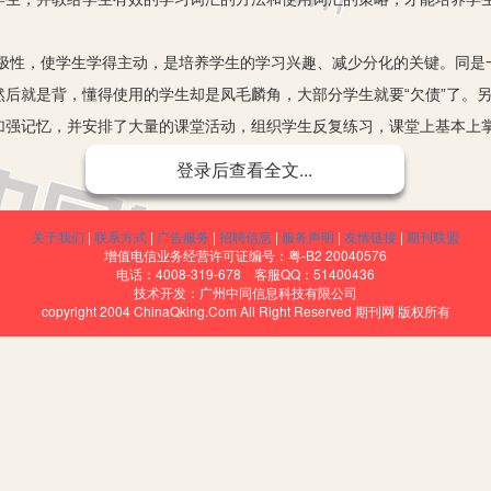
极性，使学生学得主动，是培养学生的学习兴趣、减少分化的关键。同是
然后就是背，懂得使用的学生却是凤毛麟角，大部分学生就要“欠债”了。
加强记忆，并安排了大量的课堂活动，组织学生反复练习，课堂上基本上
，后者却是一个“会”字。所以教师要采用科学的教学方法，努力提高课堂教
登录后查看全文...
结合学生的心理特点、所学词汇的内容，选用不同的教学方法。
句子短文联系起来，放在语境中去学，也可以结合校园生活、学生实际，使
关于我们
|
联系方式
|
广告服务
|
招聘信息
|
服务声明
|
友情链接
|
期刊联盟
习，我有意拿了一个学生的铅笔盒，用讲台、黑板、门等做道具，改变铅笔盒
增值电信业务经营许可证编号：粤-B2 20040576
电话：4008-319-678 客服QQ：51400436
in front of时，我便走到同学们面前，然后问：Where am I？同学们很快就领
技术开发：广州中同信息科技有限公司
copyright 2004 ChinaQking.Com All Right Reserved 期刊网 版权所有
的情境表演，同学们就掌握了这些单词，并能熟练地运用到句子当中。
的教学方法之一。根据单词的内容用简单的几笔图画，画出一个实物或创造
ll、tre、river、house等不像desk、watch 等可利用实物，
词深深地刻在大脑中。运用简笔画进行教学，形象直观，生动活泼，不仅
同时还能激发学生的学习热情和兴趣。
过的知识系统化，通过对比，学生能够区别所学的词，便于理解掌握。教师