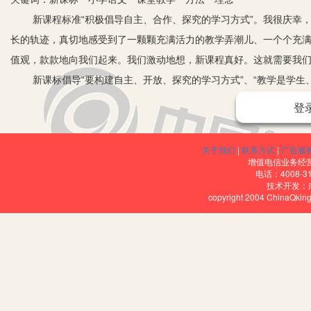
新课程标准“积极倡导自主、合作、探究的学习方式”。我很庆幸
长的轨迹，真切地感受到了一颗颗充满活力的教学弄潮儿、一个个充
值观，款款地向我们起来。我们激动地想，新课程真好。这就需要我
新课标倡导“要构建自主、开放、探究的学习方式”、“教学是学
求当代的小学语文教师不应是“授之以鱼”的塾师，而应是“授之以渔”
登
活的、开放的、客观的板块式程式。
教师是课程改革的实施者，更是参与者。作为一位语文教师，应
关于我们
|
联系方式
|
广告服
一、教师转变角色，以学生为主体
增值电信业务经营许
电话：4008-3
教师要改变以往的“以教师为中心”的教学方式，在教学中树立学生
技术开发：
copyright 2004 ChinaQk
空间，要对各种情况做出预测。在课堂中，教师首先是参与者，与学
的，而且应凸现学生主体的地位。课堂是学生主动学习的场所，学生
所惑，让学生享受到学习的乐趣，获得成功的喜悦。
二、善于课堂提问
随着教学改革的不断深入，教师应该引导学生掌握探究求索的思
问的勇气，给学生提供更多的提问时间，在每堂课前、课后，都留一