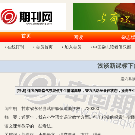
首页
阅读
杂志
• 在线订刊
• 会员首页
• 加入会员
• 中国杂志读者俱乐部
浅谈新课标下
发布时
[导读]
适宜的课堂气氛能使学生情绪高昂，智力活动呈最佳状态，提高学
闫生明 甘肃省永登县武胜驿镇道顺学校 730300
摘 要：近两年，我在小学语文课堂教学方面进行了积极的探索与实
语文课堂教学的一些看法。
关键词：新课标 小学语文 课堂教学 方法 理念