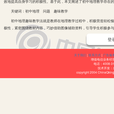
效地提高自身学习的积极性。基于此，本文阐述了初中地理教学存在
关键词：初中地理 问题 趣味教学
初中地理趣味教学法就是教师在地理教学过程中，积极营造轻松愉悦
极性，紧密围绕教材内容，巧妙借助图像辅助资料，引导学生积极参
一、初中地理教学存在的主要问题分析
登
目前我国大部分地区的地理教学不受重视，这样的困境导致初中地理
任务繁重、课时少等特点，很不受人们的重视，很多学生也就以应付
关于我们
|
联系方式
|
广告服
增值电信业务经营许
处于一种消极被动的学习状态，久而久之，学生所学的知识掌握不牢
电话：4008-3
技术开发：
然低。此外，初中地理教学的师资力量、课时安排、教学质量并不是
copyright 2004 ChinaQk
界地理知识经常混淆在一起，不能清晰有脉络地掌握地理知识，是制
都感觉地理学科在所学的科目中不是“主科”，这种不好的思想导致绝
其不利于素质教育的开展以及教学效果和教学水平的提升。针对初中
二、初中地理趣味教学的必要性
初中地理趣味教学有利于改变以往课堂氛围，能积极调动学生的兴趣