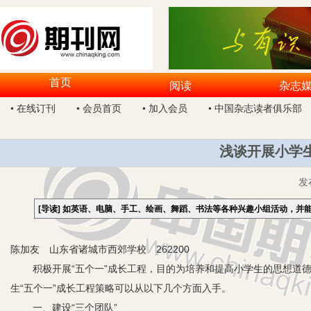
首页
阅读
杂志
• 在线订刊
• 会员首页
• 加入会员
• 中国杂志读者俱乐部
浅谈开展小学生
发
[导读]
如英语、电脑、手工、绘画、舞蹈、书法等各种兴趣小组活动，并能
陈加友 山东省诸城市西郊学校 262200
积极开展“五个一”成长工程，目的为培养和提高小学生的思想道
生“五个一”成长工程策略可以从以下几个方面入手。
一、建设“三个团队”