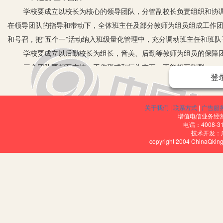
学校要成立以校长为核心的领导团队，分管副校长负责组织和协
在领导团队的指导和带动下，全体班主任及部分教师为组员组成工作
和号召，把“五个一”活动纳入班级量化管理中，充分调动班主任和班
学校要成立以后勤校长为组长，音美、后勤等教师为组员的保障
三个团队要相互支持，工作形式和行为交互，不能相互割裂。
登
二、做到“四个结合”
1.“五个一”成长工程要与各学科的教学相结合。由于各科教学内
关于我们
|
联系方式
|
广告服
课文中事物和人物的是非、善恶、美丑，使学生在学习语文知识的同
增值电信业务经营许
学生进行爱祖国、集体主义精神、诚实、公正、勇敢、坚韧等方面的
电话：4008-3
技术开发：
2.“五个一”成长工程要同少先队活动相结合。少先队工作以实
copyright 2004 ChinaQk
较好的效果。比如：在对学生进行爱国主义教育时，要充分利用少先
题讲座，组织“学国史、知国情、做爱国好少年，争当四好少年”为主
3.“五个一”成长工程要同教育环境相结合。要坚持“努力使学校
室、教学楼走廊、校园等教学设施进行统一布置，注意对“五个一”成长
学校特色发展，加强学生生命教育、信心教育。
4.“五个一”成长工程要与家庭、社会教育相结合。“五个一”成长工