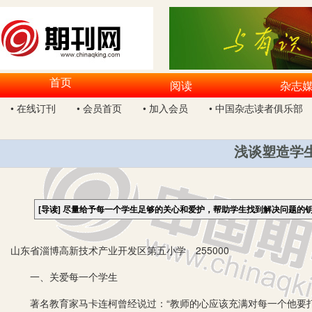
首页
阅读
杂志
• 在线订刊
• 会员首页
• 加入会员
• 中国杂志读者俱乐部
浅谈塑造学
[导读]
尽量给予每一个学生足够的关心和爱护，帮助学生找到解决问题的
山东省淄博高新技术产业开发区第五小学 255000
一、关爱每一个学生
著名教育家马卡连柯曾经说过：“教师的心应该充满对每一个他要打