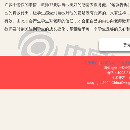
许多不愉快的事情，教师都要以自己美好的感情去教育他。”这就告诉
己的真诚付出，让学生感受到自己对他的爱是没有距离的。只有这样
有效。由此才会产生学生对老师的信任，才会把自己的内心向老师敞
教师要时刻关注到学生的成长变化，尽量给予每一个学生足够的关心
二、尊重每一个学生
登
在社会交往中，相互尊重、相互信任是人与人之间应有的基本行为准
重每一个学生的话语权、选择权……让每一个学生都能感觉到老师是
关于我们
|
联系方式
|
广告服
改善，师生之间的沟通交流也会变得顺畅很多。反之，如果老师用一
增值电信业务经营许
电话：4008-3
诱发学生的逆反情绪。因此，教师在日常与学生的交往中要以“朋友”
技术开发：
copyright 2004 ChinaQk
三、引导学生正确评价自己
老师的关爱和尊重，最终作用到学生身上，是希望能帮助学生形成正
种方式，积极引导学生正确评价自己，用正确的是非观念教育学生分
生能够站在客观公正的立场上来进行自我评价，既要看清自己在群体
敢于否定不足，避免躺在成绩簿上自我陶醉。其次，老师要教给学生
效的自我评价促进自己的良性健康成长。